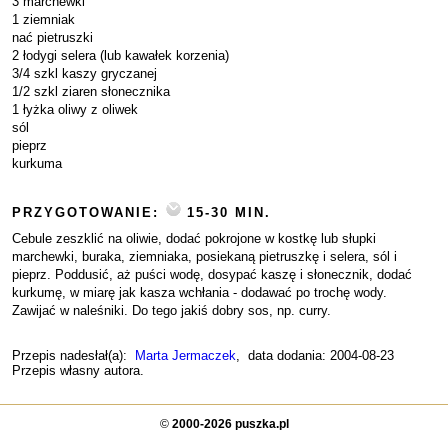
3 marchewki
1 ziemniak
nać pietruszki
2 łodygi selera (lub kawałek korzenia)
3/4 szkl kaszy gryczanej
1/2 szkl ziaren słonecznika
1 łyżka oliwy z oliwek
sól
pieprz
kurkuma
PRZYGOTOWANIE:
15-30 MIN.
Cebule zeszklić na oliwie, dodać pokrojone w kostkę lub słupki
marchewki, buraka, ziemniaka, posiekaną pietruszkę i selera, sól i
pieprz. Poddusić, aż puści wodę, dosypać kaszę i słonecznik, dodać
kurkumę, w miarę jak kasza wchłania - dodawać po trochę wody.
Zawijać w naleśniki. Do tego jakiś dobry sos, np. curry.
Przepis nadesłał(a):
Marta Jermaczek
, data dodania: 2004-08-23
Przepis własny autora.
©
2000-2026 puszka.pl