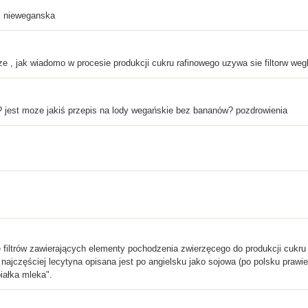
c nieweganska
 , jak wiadomo w procesie produkcji cukru rafinowego uzywa sie filtorw wegl
? jest moze jakiś przepis na lody wegańskie bez bananów? pozdrowienia
ę filtrów zawierających elementy pochodzenia zwierzęcego do produkcji cukru
najczęściej lecytyna opisana jest po angielsku jako sojowa (po polsku prawie
iałka mleka".