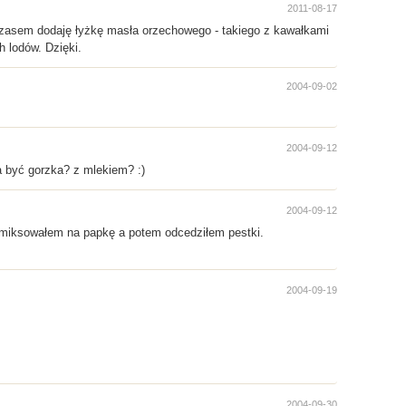
2011-08-17
 Czasem dodaję łyżkę masła orzechowego - takiego z kawałkami
h lodów. Dzięki.
2004-09-02
2004-09-12
a być gorzka? z mlekiem? :)
2004-09-12
miksowałem na papkę a potem odcedziłem pestki.
2004-09-19
2004-09-30