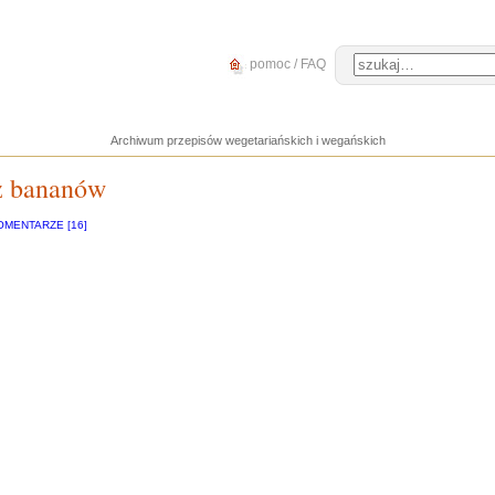
pomoc / FAQ
Archiwum przepisów wegetariańskich i wegańskich
z bananów
OMENTARZE [16]