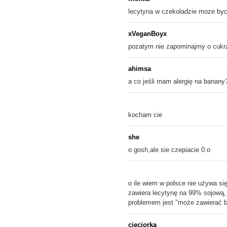
lecytyna w czekoladzie moze by
xVeganBoyx
pozatym nie zapominajmy o cukrze
ahimsa
a co jeśli mam alergię na banany
kocham cie
she
o gosh,ale sie czepiacie 0.o
o ile wiem w polsce nie używa si
zawiera lecytynę na 99% sojową, 
problemem jest "może zawierać b
cieciorka