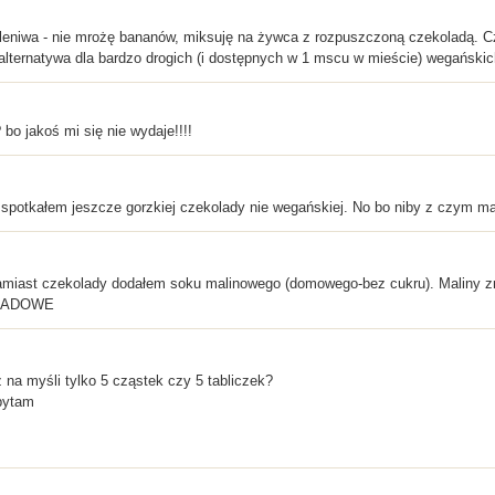
em leniwa - nie mrożę bananów, miksuję na żywca z rozpuszczoną czekoladą.
 alternatywa dla bardzo drogich (i dostępnych w 1 mscu w mieście) wegańskic
bo jakoś mi się nie wydaje!!!!
 spotkałem jeszcze gorzkiej czekolady nie wegańskiej. No bo niby z czym m
miast czekolady dodałem soku malinowego (domowego-bez cukru). Maliny z
OLADOWE
 na myśli tylko 5 cząstek czy 5 tabliczek?
pytam