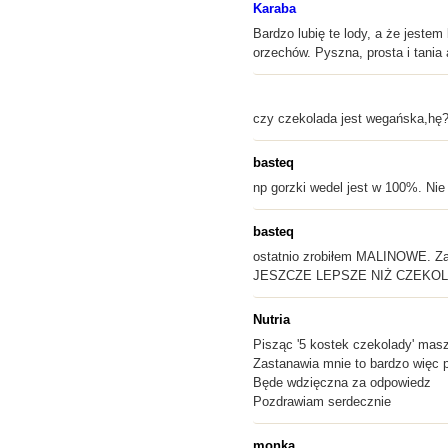
Karaba
Bardzo lubię te lody, a że jest
orzechów. Pyszna, prosta i tania
czy czekolada jest wegańska,hę? 
basteq
np gorzki wedel jest w 100%. Nie
basteq
ostatnio zrobiłem MALINOWE. Za
JESZCZE LEPSZE NIŻ CZEK
Nutria
Pisząc '5 kostek czekolady' masz
Zastanawia mnie to bardzo więc 
Będe wdzięczna za odpowiedz
Pozdrawiam serdecznie
monka