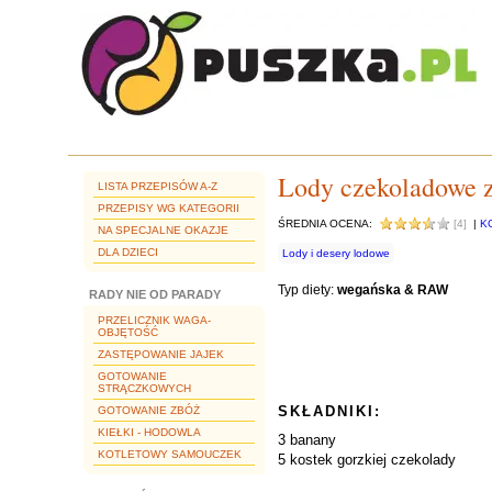
Lody czekoladowe 
LISTA PRZEPISÓW A-Z
PRZEPISY WG KATEGORII
ŚREDNIA OCENA:
[4]
|
K
NA SPECJALNE OKAZJE
DLA DZIECI
Lody i desery lodowe
Typ diety:
wegańska & RAW
RADY NIE OD PARADY
PRZELICZNIK WAGA-
OBJĘTOŚĆ
ZASTĘPOWANIE JAJEK
GOTOWANIE
STRĄCZKOWYCH
SKŁADNIKI:
GOTOWANIE ZBÓŻ
KIEŁKI - HODOWLA
3 banany
KOTLETOWY SAMOUCZEK
5 kostek gorzkiej czekolady