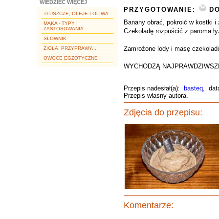
WIEDZIEĆ WIĘCEJ
PRZYGOTOWANIE:
DO
TŁUSZCZE, OLEJE I OLIWA
Banany obrać, pokroić w kostki i
MĄKA - TYPY I
ZASTOSOWANIA
Czekoladę rozpuścić z paroma ły
SŁOWNIK
Zamrożone lody i masę czekolado
ZIOŁA, PRZYPRAWY...
OWOCE EGZOTYCZNE
WYCHODZĄ NAJPRAWDZIWSZE 
Przepis nadesłał(a):
basteq
, dat
Przepis własny autora.
Zdjęcia do przepisu:
Komentarze: