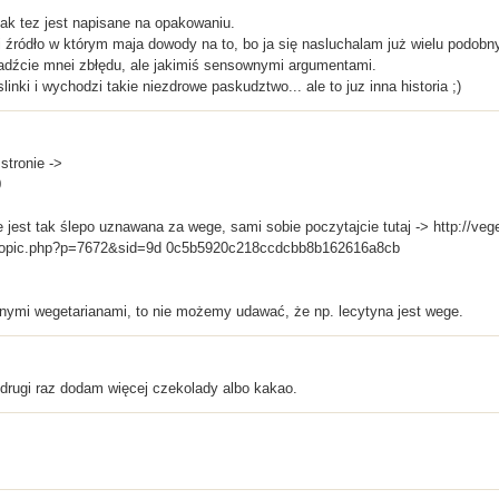
tak tez jest napisane na opakowaniu.
i źródło w którym maja dowody na to, bo ja się nasluchalam już wielu podobny
adźcie mnei zbłędu, ale jakimiś sensownymi argumentami.
roslinki i wychodzi takie niezdrowe paskudztwo... ale to juz inna historia ;)
 stronie ->
0
jest tak ślepo uznawana za wege, sami sobie poczytajcie tutaj -> http://vege
ewtopic.php?p=7672&sid=9d 0c5b5920c218ccdcbb8b162616a8cb
nymi wegetarianami, to nie możemy udawać, że np. lecytyna jest wege.
drugi raz dodam więcej czekolady albo kakao.