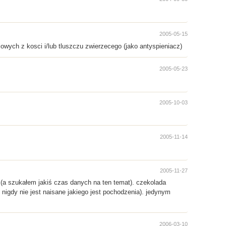
2005-05-15
owych z kosci i/lub tluszczu zwierzecego (jako antyspieniacz)
2005-05-23
2005-10-03
2005-11-14
2005-11-27
 (a szukałem jakiś czas danych na ten temat). czekolada
 nigdy nie jest naisane jakiego jest pochodzenia). jedynym
2006-03-10