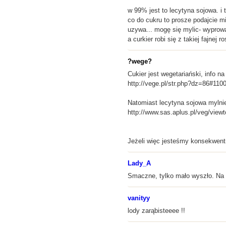
w 99% jest to lecytyna sojowa. i 
co do cukru to prosze podajcie m
uzywa... mogę się mylic- wyprow
a curkier robi się z takiej fajnej 
?wege?
Cukier jest wegetariański, info na
http://vege.pl/str.php?dz=86#110
Natomiast lecytyna sojowa mylnie 
http://www.sas.aplus.pl/veg/vi
Jeżeli więc jesteśmy konsekwent
Lady_A
Smaczne, tylko mało wyszło. Na 
vanityy
lody zarąbisteeee !!