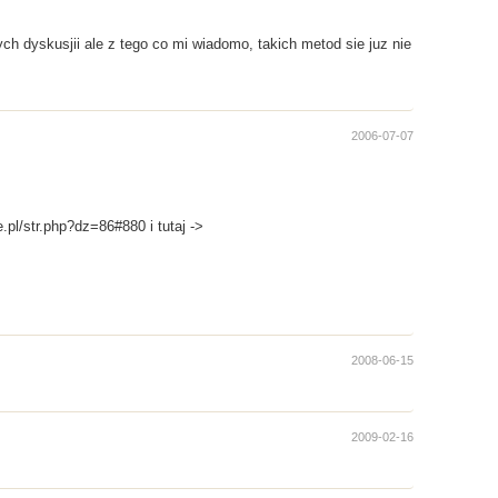
ch dyskusjii ale z tego co mi wiadomo, takich metod sie juz nie
2006-07-07
.pl/str.php?dz=86#880 i tutaj ->
2008-06-15
2009-02-16