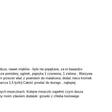
ydsze, nawet miękkie - byle nie popękane, za to baaardzo
ejsze pomidory, ogórek, papryka 1 czerwona, 1 zielona . Warzywa
otem przecier wlać z powrotem do malaksera, dodać nieco kromek
rcza 1,5 łyżki).Całość przelać do dużego , najlepiej
obnych miseczkach. Kolejne miseczki zapełnić czym dusza
czny moim zdaniem dodatek: grzanki z chleba tostowego