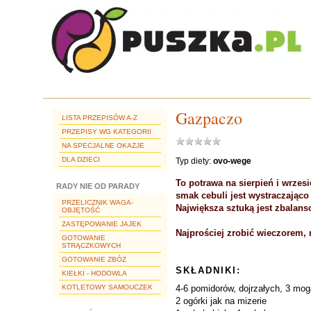
Gazpaczo
LISTA PRZEPISÓW A-Z
PRZEPISY WG KATEGORII
NA SPECJALNE OKAZJE
DLA DZIECI
Typ diety:
ovo-wege
To potrawa na sierpień i wrzes
RADY NIE OD PARADY
smak cebuli jest wystraczająco
PRZELICZNIK WAGA-
Największa sztuką jest zbalan
OBJĘTOŚĆ
ZASTĘPOWANIE JAJEK
Najprościej zrobić wieczorem, 
GOTOWANIE
STRĄCZKOWYCH
GOTOWANIE ZBÓŻ
SKŁADNIKI:
KIEŁKI - HODOWLA
KOTLETOWY SAMOUCZEK
4-6 pomidorów, dojrzałych, 3 mo
2 ogórki jak na mizerie