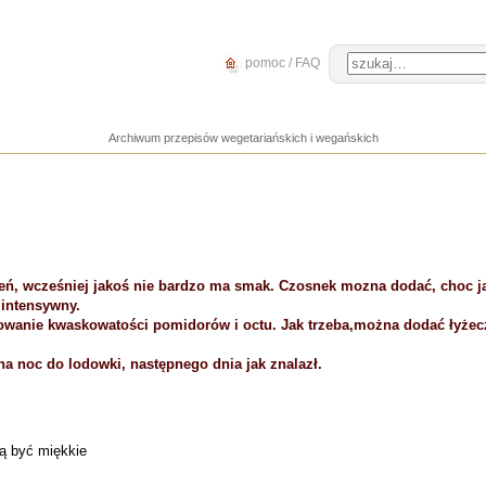
pomoc / FAQ
Archiwum przepisów wegetariańskich i wegańskich
ień, wcześniej jakoś nie bardzo ma smak. Czosnek mozna dodać, choc ja
 intensywny.
sowanie kwaskowatości pomidorów i octu. Jak trzeba,można dodać łyżec
na noc do lodowki, następnego dnia jak znalazł.
gą być miękkie