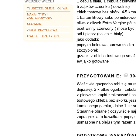
1 cebula biala, 1 cebula czerwon
WIEDZIEĆ WIĘCEJ
5 ząbków czosnku ( dowolnie)
TŁUSZCZE, OLEJE I OLIWA
chleb tostowy bez skórki 4-5 kro
MĄKA - TYPY I
1 karton litrowy soku pomidorowe
ZASTOSOWANIA
oliwa z oliwek Extra Vergine pół s
SŁOWNIK
ocet winny czerwony ( moze byc i b
ZIOŁA, PRZYPRAWY...
sól i pieprz (najlepiej biały)
OWOCE EGZOTYCZNE
jako dodatki:
papryka kolorowa surowa słodka
szczypiorek
grzanki z chleba tostowego smaż
ew.jajko gotowane
PRZYGOTOWANIE:
30
Właściwie gazpacho robi się na r
dojrzałe), 2 krótkie ogórki , ce
z pierwszej kupki zmiksować i na
tostowego chleba bez skórki, jesz
kamiennego garnka, dolać 1 litr 
Starannie obrane ( oczywiście na
zapragnie: a to kawałkami papryk
usmażone na oleju ( tym razem 
DODATKOWE WSKAZÓWK