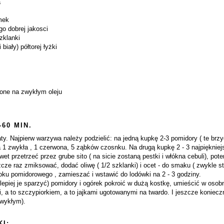
a
mek
go dobrej jakosci
zklanki
iały) półtorej łyżki
one na zwykłym oleju
-60 MIN.
aty. Najpierw warzywa należy podzielić: na jedną kupkę 2-3 pomidory ( te brz
bula 1 zwykła , 1 czerwona, 5 ząbków czosnku. Na drugą kupkę 2 - 3 najpiękni
wet przetrzeć przez grube sito ( na sicie zostaną pestki i włókna cebuli), p
cze raz zmiksować, dodać oliwę ( 1/2 szklanki) i ocet - do smaku ( zwykle sta
soku pomidorowego , zamieszać i wstawić do lodówki na 2 - 3 godziny.
jlepiej je sparzyć) pomidory i ogórek pokroić w dużą kostkę, umieścić w os
i, a to szczypiorkiem, a to jajkami ugotowanymi na twardo. I jeszcze konie
zwykłym).
I: