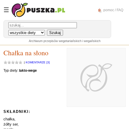
☰
pomoc / FAQ
Archiwum przepisów wegetariańskich i wegańskich
Chałka na słono
|
KOMENTARZE [3]
Typ diety:
lakto-wege
SKŁADNIKI:
chałka,
żółty ser,