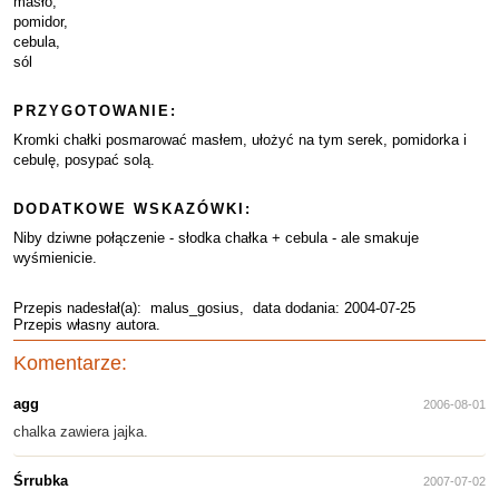
masło,
pomidor,
cebula,
sól
PRZYGOTOWANIE:
Kromki chałki posmarować masłem, ułożyć na tym serek, pomidorka i
cebulę, posypać solą.
DODATKOWE WSKAZÓWKI:
Niby dziwne połączenie - słodka chałka + cebula - ale smakuje
wyśmienicie.
Przepis nadesłał(a):
malus_gosius
, data dodania: 2004-07-25
Przepis własny autora.
Komentarze:
agg
2006-08-01
chalka zawiera jajka.
Śrrubka
2007-07-02