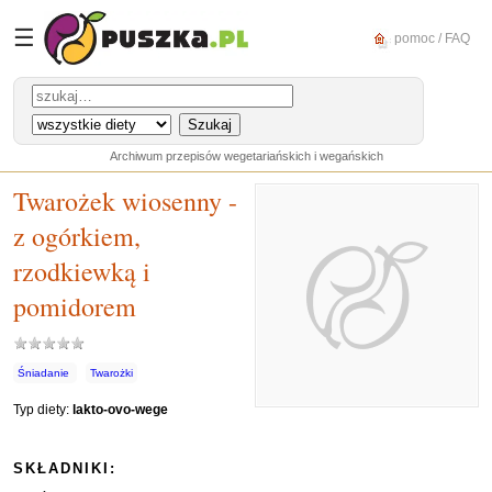
☰
pomoc / FAQ
Archiwum przepisów wegetariańskich i wegańskich
Twarożek wiosenny -
z ogórkiem,
rzodkiewką i
pomidorem
Śniadanie
Twarożki
Typ diety:
lakto-ovo-wege
SKŁADNIKI: