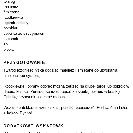
twaróg
majonez
śmietana
rzodkiewka
ogórek zielony
pomidor
cebulka ze szczypiorem
czosnek
sól
pieprz
PRZYGOTOWANIE:
Twaróg rozgnieść łyżką dodając majonez i śmietanę do uzyskania
ulubionej konsystencji.
Rzodkiewkę i obrany ogórek można zetrzeć na grubej tarce lub pokroić w
drobną kostkę. Pomidor sparzyć, obrać ze skórki, pokroić w kostkę.
Cebulkę i czosnek posiekać drobno.
Wszystko dokładnie wymieszać, posolić, popieprzyć. Podawać na bułce
+ kakao. Pycha!
DODATKOWE WSKAZÓWKI: