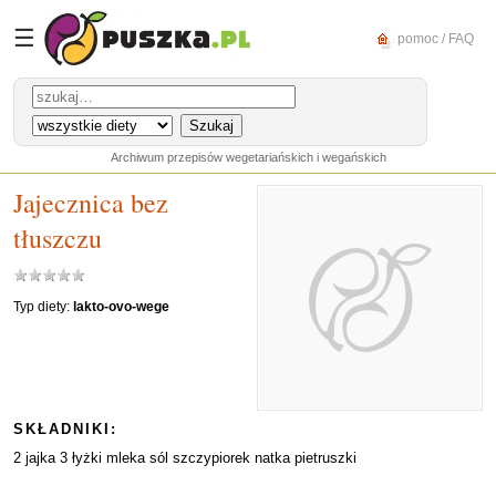
☰
pomoc / FAQ
Archiwum przepisów wegetariańskich i wegańskich
Jajecznica bez
tłuszczu
Typ diety:
lakto-ovo-wege
SKŁADNIKI:
2 jajka 3 łyżki mleka sól szczypiorek natka pietruszki