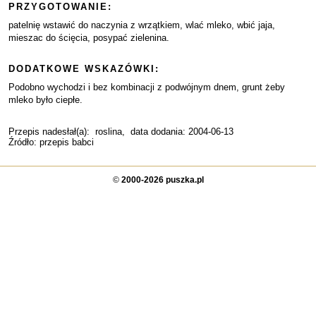
PRZYGOTOWANIE:
patelnię wstawić do naczynia z wrzątkiem, wlać mleko, wbić jaja,
mieszac do ścięcia, posypać zielenina.
DODATKOWE WSKAZÓWKI:
Podobno wychodzi i bez kombinacji z podwójnym dnem, grunt żeby
mleko było ciepłe.
Przepis nadesłał(a):
roslina
, data dodania: 2004-06-13
Źródło: przepis babci
©
2000-2026 puszka.pl