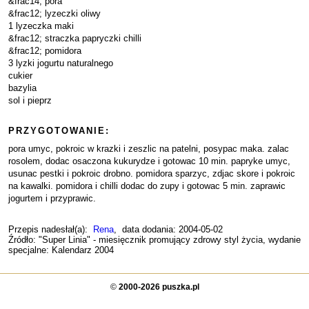
&frac14; pora
&frac12; lyzeczki oliwy
1 lyzeczka maki
&frac12; straczka papryczki chilli
&frac12; pomidora
3 lyzki jogurtu naturalnego
cukier
bazylia
sol i pieprz
PRZYGOTOWANIE:
pora umyc, pokroic w krazki i zeszlic na patelni, posypac maka. zalac
rosolem, dodac osaczona kukurydze i gotowac 10 min. papryke umyc,
usunac pestki i pokroic drobno. pomidora sparzyc, zdjac skore i pokroic
na kawalki. pomidora i chilli dodac do zupy i gotowac 5 min. zaprawic
jogurtem i przyprawic.
Przepis nadesłał(a):
Rena
, data dodania: 2004-05-02
Źródło: "Super Linia" - miesięcznik promujący zdrowy styl życia, wydanie
specjalne: Kalendarz 2004
©
2000-2026 puszka.pl