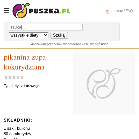
☰
pomoc / FAQ
Archiwum przepisów wegetariańskich i wegańskich
pikantna zupa
kukurydziana
Typ diety:
lakto-wege
SKŁADNIKI:
1 szkl. bulionu
80 g kukurydzy