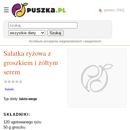
☰
pomoc / FAQ
Archiwum przepisów wegetariańskich i wegańskich
Sałatka ryżowa z
groszkiem i żółtym
serem
Sałatki
Typ diety:
lakto-wege
SKŁADNIKI:
120 ugotowanego ryżu
50 g groszku