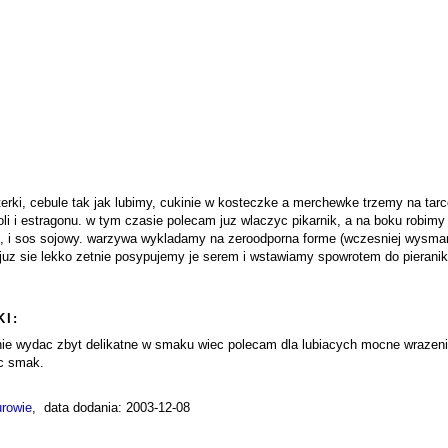
erki, cebule tak jak lubimy, cukinie w kosteczke a merchewke trzemy na tarc
oli i estragonu. w tym czasie polecam juz wlaczyc pikarnik, a na boku robim
ol, i sos sojowy. warzywa wykladamy na zeroodporna forme (wczesniej wysma
 juz sie lekko zetnie posypujemy je serem i wstawiamy spowrotem do pieranik
I:
nie wydac zbyt delikatne w smaku wiec polecam dla lubiacych mocne wrazeni
c smak.
rowie
, data dodania: 2003-12-08