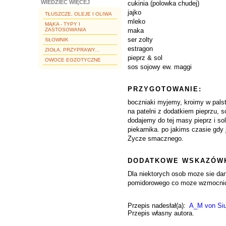
WIEDZIEĆ WIĘCEJ
cukinia (polowka chudej)
jajko
TŁUSZCZE, OLEJE I OLIWA
mleko
MĄKA - TYPY I
ZASTOSOWANIA
maka
ser zolty
SŁOWNIK
estragon
ZIOŁA, PRZYPRAWY...
pieprz & sol
OWOCE EGZOTYCZNE
sos sojowy ew. maggi
PRZYGOTOWANIE:
boczniaki myjemy, kroimy w palst
na patelni z dodatkiem pieprzu, s
dodajemy do tej masy pieprz i s
piekarnika. po jakims czasie gdy
Zycze smacznego.
DODATKOWE WSKAZÓWK
Dla niektorych osob moze sie da
pomidorowego co moze wzmocni
Przepis nadesłał(a):
A_M von Siu
Przepis własny autora.