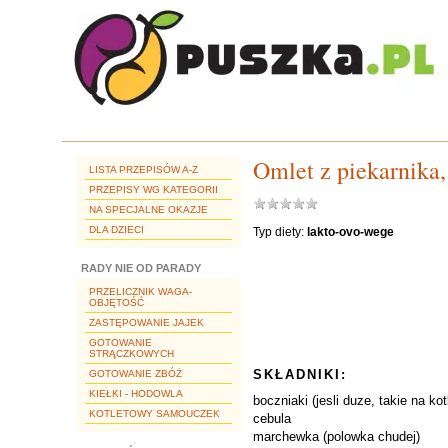
Omlet z piekarnika
LISTA PRZEPISÓW A-Z
PRZEPISY WG KATEGORII
NA SPECJALNE OKAZJE
DLA DZIECI
Typ diety:
lakto-ovo-wege
RADY NIE OD PARADY
PRZELICZNIK WAGA-
OBJĘTOŚĆ
ZASTĘPOWANIE JAJEK
GOTOWANIE
STRĄCZKOWYCH
SKŁADNIKI:
GOTOWANIE ZBÓŻ
KIEŁKI - HODOWLA
boczniaki (jesli duze, takie na kot
KOTLETOWY SAMOUCZEK
cebula
marchewka (polowka chudej)