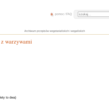
pomoc / FAQ
Archiwum przepisów wegetariańskich i wegańskich
, z warzywami
lety to dwa)