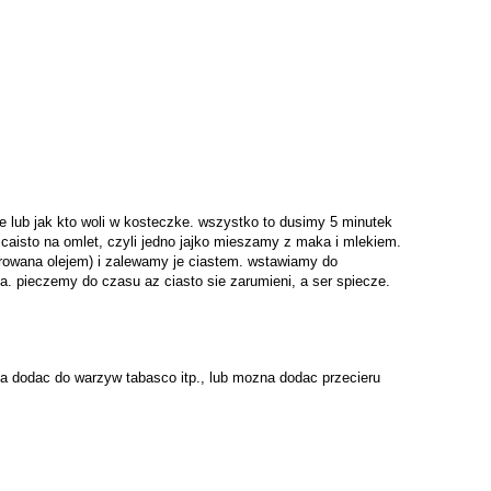
e lub jak kto woli w kosteczke. wszystko to dusimy 5 minutek
y caisto na omlet, czyli jedno jajko mieszamy z maka i mlekiem.
rowana olejem) i zalewamy je ciastem. wstawiamy do
a. pieczemy do czasu az ciasto sie zarumieni, a ser spiecze.
a dodac do warzyw tabasco itp., lub mozna dodac przecieru