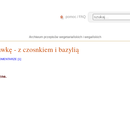
pomoc / FAQ
Archiwum przepisów wegetariańskich i wegańskich
wkę - z czosnkiem i bazylią
OMENTARZE [1]
zne.