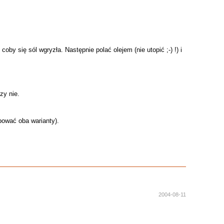
by się sól wgryzła. Następnie polać olejem (nie utopić ;-) !) i
zy nie.
óbować oba warianty).
2004-08-11