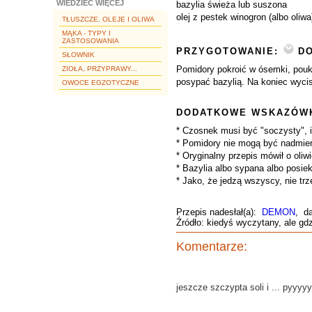
WIEDZIEĆ WIĘCEJ
bazylia świeża lub suszona
olej z pestek winogron (albo oliwa
TŁUSZCZE, OLEJE I OLIWA
MĄKA - TYPY I
ZASTOSOWANIA
PRZYGOTOWANIE:
DO
SŁOWNIK
Pomidory pokroić w ósemki, poukła
ZIOŁA, PRZYPRAWY...
posypać bazylią. Na koniec wyci
OWOCE EGZOTYCZNE
DODATKOWE WSKAZÓWK
* Czosnek musi być "soczysty", in
* Pomidory nie mogą być nadmierni
* Oryginalny przepis mówił o oliw
* Bazylia albo sypana albo posiek
* Jako, że jedzą wszyscy, nie tr
Przepis nadesłał(a):
DEMON
, d
Źródło: kiedyś wyczytany, ale 
Komentarze:
jeszcze szczypta soli i ... pyyyy