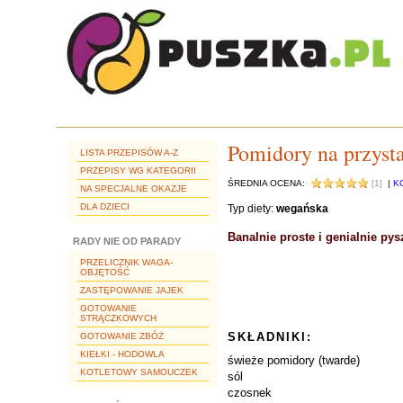
Pomidory na przysta
LISTA PRZEPISÓW A-Z
PRZEPISY WG KATEGORII
ŚREDNIA OCENA:
[1]
|
K
NA SPECJALNE OKAZJE
DLA DZIECI
Typ diety:
wegańska
Banalnie proste i genialnie pys
RADY NIE OD PARADY
PRZELICZNIK WAGA-
OBJĘTOŚĆ
ZASTĘPOWANIE JAJEK
GOTOWANIE
STRĄCZKOWYCH
SKŁADNIKI:
GOTOWANIE ZBÓŻ
KIEŁKI - HODOWLA
świeże pomidory (twarde)
KOTLETOWY SAMOUCZEK
sól
czosnek