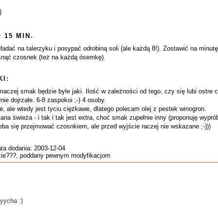
)
 15 MIN.
dać na talerzyku i posypać odrobiną soli (ale każdą 8!). Zostawić na minutę co
snąć czosnek (też na każdą ósemkę).
I:
aczej smak będzie byle jaki. Ilość w zależności od tego, czy się lubi ostre c
e dojrzałe. 6-8 zaspokoi ;-) 4 osoby.
ie, ale wtedy jest tyciu ciężkawe, dlatego polecam olej z pestek winogron.
ana świeża - i tak i tak jest extra, choć smak zupełnie inny (proponuję wypr
zeba się przejmować czosnkiem, ale przed wyjście raczej nie wskazane ;-)))
ata dodania: 2003-12-04
gdzie???, poddany pewnym modyfikacjom
yyycha :)