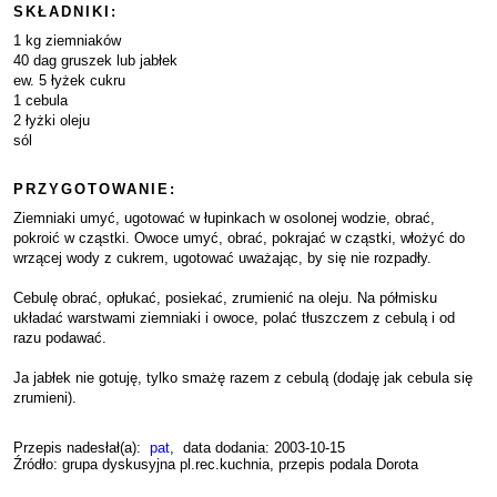
SKŁADNIKI:
1 kg ziemniaków
40 dag gruszek lub jabłek
ew. 5 łyżek cukru
1 cebula
2 łyżki oleju
sól
PRZYGOTOWANIE:
Ziemniaki umyć, ugotować w łupinkach w osolonej wodzie, obrać,
pokroić w cząstki. Owoce umyć, obrać, pokrajać w cząstki, włożyć do
wrzącej wody z cukrem, ugotować uważając, by się nie rozpadły.
Cebulę obrać, opłukać, posiekać, zrumienić na oleju. Na półmisku
układać warstwami ziemniaki i owoce, polać tłuszczem z cebulą i od
razu podawać.
Ja jabłek nie gotuję, tylko smażę razem z cebulą (dodaję jak cebula się
zrumieni).
Przepis nadesłał(a):
pat
, data dodania: 2003-10-15
Źródło: grupa dyskusyjna pl.rec.kuchnia, przepis podala Dorota