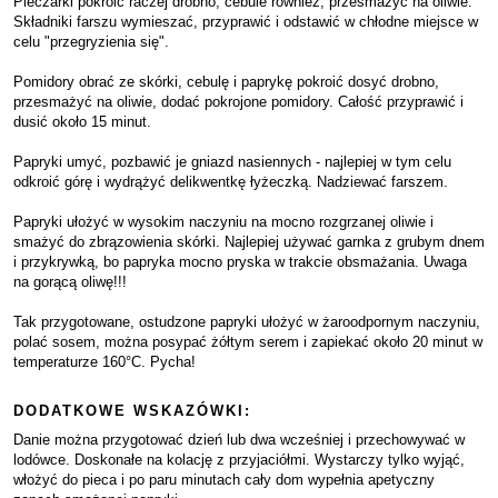
Pieczarki pokroić raczej drobno, cebule również, przesmażyć na oliwie.
Składniki farszu wymieszać, przyprawić i odstawić w chłodne miejsce w
celu "przegryzienia się".
Pomidory obrać ze skórki, cebulę i paprykę pokroić dosyć drobno,
przesmażyć na oliwie, dodać pokrojone pomidory. Całość przyprawić i
dusić około 15 minut.
Papryki umyć, pozbawić je gniazd nasiennych - najlepiej w tym celu
odkroić górę i wydrążyć delikwentkę łyżeczką. Nadziewać farszem.
Papryki ułożyć w wysokim naczyniu na mocno rozgrzanej oliwie i
smażyć do zbrązowienia skórki. Najlepiej używać garnka z grubym dnem
i przykrywką, bo papryka mocno pryska w trakcie obsmażania. Uwaga
na gorącą oliwę!!!
Tak przygotowane, ostudzone papryki ułożyć w żaroodpornym naczyniu,
polać sosem, można posypać żółtym serem i zapiekać około 20 minut w
temperaturze 160°C. Pycha!
DODATKOWE WSKAZÓWKI:
Danie można przygotować dzień lub dwa wcześniej i przechowywać w
lodówce. Doskonałe na kolację z przyjaciółmi. Wystarczy tylko wyjąć,
włożyć do pieca i po paru minutach cały dom wypełnia apetyczny