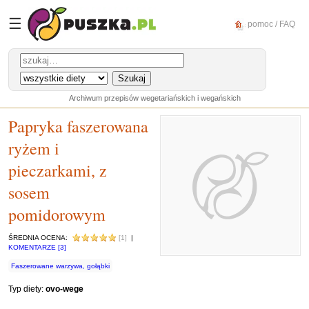
☰
pomoc / FAQ
Archiwum przepisów wegetariańskich i wegańskich
Papryka faszerowana
ryżem i
pieczarkami, z
sosem
pomidorowym
ŚREDNIA OCENA:
[1]
|
KOMENTARZE [3]
Faszerowane warzywa, gołąbki
Typ diety:
ovo-wege