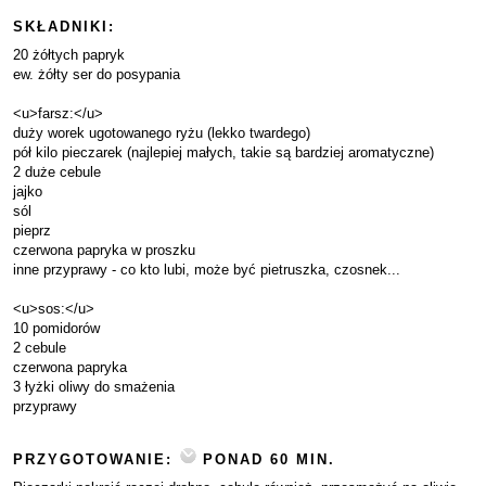
SKŁADNIKI:
20 żółtych papryk
ew. żółty ser do posypania
<u>farsz:</u>
duży worek ugotowanego ryżu (lekko twardego)
pół kilo pieczarek (najlepiej małych, takie są bardziej aromatyczne)
2 duże cebule
jajko
sól
pieprz
czerwona papryka w proszku
inne przyprawy - co kto lubi, może być pietruszka, czosnek...
<u>sos:</u>
10 pomidorów
2 cebule
czerwona papryka
3 łyżki oliwy do smażenia
przyprawy
PRZYGOTOWANIE:
PONAD 60 MIN.