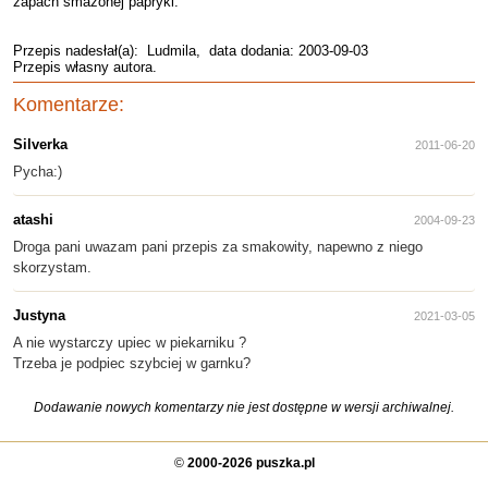
zapach smażonej papryki.
Przepis nadesłał(a):
Ludmila
, data dodania: 2003-09-03
Przepis własny autora.
Komentarze:
Silverka
2011-06-20
Pycha:)
atashi
2004-09-23
Droga pani uwazam pani przepis za smakowity, napewno z niego
skorzystam.
Justyna
2021-03-05
A nie wystarczy upiec w piekarniku ?
Trzeba je podpiec szybciej w garnku?
Dodawanie nowych komentarzy nie jest dostępne w wersji archiwalnej.
©
2000-2026 puszka.pl