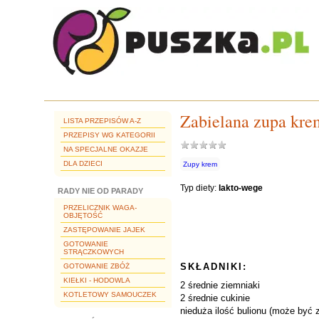
Zabielana zupa kre
LISTA PRZEPISÓW A-Z
PRZEPISY WG KATEGORII
NA SPECJALNE OKAZJE
DLA DZIECI
Zupy krem
Typ diety:
lakto-wege
RADY NIE OD PARADY
PRZELICZNIK WAGA-
OBJĘTOŚĆ
ZASTĘPOWANIE JAJEK
GOTOWANIE
STRĄCZKOWYCH
SKŁADNIKI:
GOTOWANIE ZBÓŻ
KIEŁKI - HODOWLA
2 średnie ziemniaki
KOTLETOWY SAMOUCZEK
2 średnie cukinie
nieduża ilość bulionu (może być z