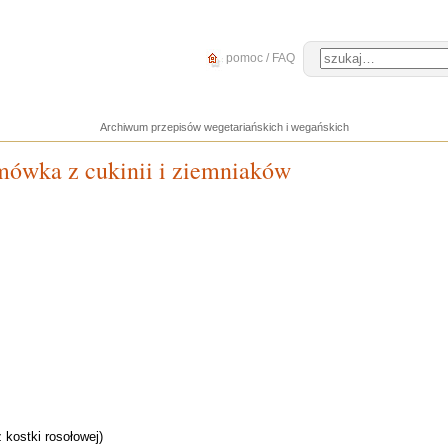
pomoc / FAQ
Archiwum przepisów wegetariańskich i wegańskich
mówka z cukinii i ziemniaków
 kostki rosołowej)