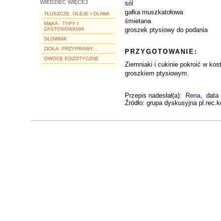
WIEDZIEĆ WIĘCEJ
sól
gałka muszkatołowa
TŁUSZCZE, OLEJE I OLIWA
śmietana
MĄKA - TYPY I
ZASTOSOWANIA
groszek ptysiowy do podania
SŁOWNIK
ZIOŁA, PRZYPRAWY...
PRZYGOTOWANIE:
OWOCE EGZOTYCZNE
Ziemniaki i cukinie pokroić w kos
groszkiem ptysiowym.
Przepis nadesłał(a):
Rena
, data
Źródło: grupa dyskusyjna pl.rec.ku