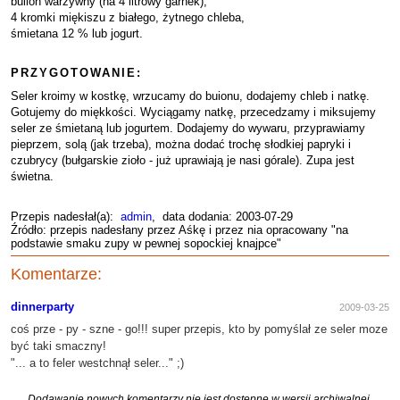
bulion warzywny (na 4 litrowy garnek),
4 kromki miękiszu z białego, żytnego chleba,
śmietana 12 % lub jogurt.
PRZYGOTOWANIE:
Seler kroimy w kostkę, wrzucamy do buionu, dodajemy chleb i natkę.
Gotujemy do miękkości. Wyciągamy natkę, przecedzamy i miksujemy
seler ze śmietaną lub jogurtem. Dodajemy do wywaru, przyprawiamy
pieprzem, solą (jak trzeba), można dodać trochę słodkiej papryki i
czubrycy (bułgarskie zioło - już uprawiają je nasi górale). Zupa jest
świetna.
Przepis nadesłał(a):
admin
, data dodania: 2003-07-29
Źródło: przepis nadesłany przez Aśkę i przez nia opracowany "na
podstawie smaku zupy w pewnej sopockiej knajpce"
Komentarze:
dinnerparty
2009-03-25
coś prze - py - szne - go!!! super przepis, kto by pomyślał ze seler moze
być taki smaczny!
"... a to feler westchnął seler..." ;)
Dodawanie nowych komentarzy nie jest dostępne w wersji archiwalnej.