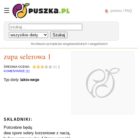
☰
pomoc / FAQ
Archiwum przepisów wegetariańskich i wegańskich
zupa selerowa 1
ŚREDNIA OCENA:
[2]
|
KOMENTARZE [1]
Typ diety:
lakto-wege
SKŁADNIKI:
Potrzebne będą:
dwa spore selery korzeniowe z nacią,