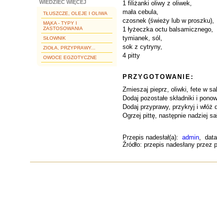
WIEDZIEĆ WIĘCEJ
1 filiżanki oliwy z oliwek,
mała cebula,
TŁUSZCZE, OLEJE I OLIWA
czosnek (świeży lub w proszku),
MĄKA - TYPY I
ZASTOSOWANIA
1 łyżeczka octu balsamicznego,
tymianek, sól,
SŁOWNIK
sok z cytryny,
ZIOŁA, PRZYPRAWY...
4 pitty
OWOCE EGZOTYCZNE
PRZYGOTOWANIE:
Zmieszaj pieprz, oliwki, fete w sa
Dodaj pozostałe składniki i pon
Dodaj przyprawy, przykryj i włóż 
Ogrzej pittę, następnie nadziej s
Przepis nadesłał(a):
admin
, data
Źródło: przepis nadesłany przez p