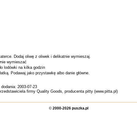
laterce. Dodaj oliwę z oliwek i delikatnie wymieszaj.
ownie wymieszać
do lodówki na kilka godzin
ałatką. Podawaj jako przystawkę albo danie główne.
 dodania: 2003-07-23
rzedstawiciela firmy Quality Goods, producenta pitty (www.pitta.pl)
©
2000-2026 puszka.pl