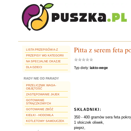
Pitta z serem feta p
LISTA PRZEPISÓW A-Z
PRZEPISY WG KATEGORII
NA SPECJALNE OKAZJE
DLA DZIECI
Typ diety:
lakto-wege
RADY NIE OD PARADY
PRZELICZNIK WAGA-
OBJĘTOŚĆ
ZASTĘPOWANIE JAJEK
GOTOWANIE
STRĄCZKOWYCH
SKŁADNIKI:
GOTOWANIE ZBÓŻ
KIEŁKI - HODOWLA
350 - 400 gramów sera feta pokro
KOTLETOWY SAMOUCZEK
1 słoiczek oliwek,
pieprz,