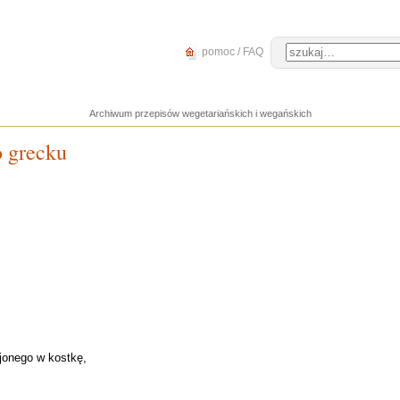
pomoc / FAQ
Archiwum przepisów wegetariańskich i wegańskich
o grecku
jonego w kostkę,