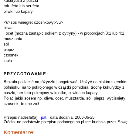
kukurydza z puszki
tofu-feta lub ser feta
oliwki lub kapary
<u>sos winegret czosnkowy:</u>
oliwa
i ocet (można zastąpić sokiem z cytryny) - w proporcjach 3:1 lub 4:1
musztarda
sól
pieprz
czosnek
zioła
PRZYGOTOWANIE:
Brokuła podzielić na różyczki i obgotować. Ułożyć na niskim szerokim
półmisku, na to pokrojonego w cząstki pomidora, trochę kukurydzy z
puszki, ser feta pokrojony w kostkę, oliwki lub kapary.
Polać jakiś sosem np. oliwa, ocet, musztarda, sól, pieprz, wyciśnięty
czosnek, trochę ziół.
Przepis nadesłał(a):
pat
, data dodania: 2003-06-25
Źródło: na podstawie przepisu podanego na pl.rec.kuchnia przez Sowę
Komentarze: