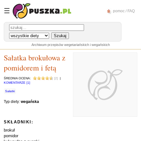
☰
pomoc / FAQ
Archiwum przepisów wegetariańskich i wegańskich
Sałatka brokułowa z
pomidorem i fetą
ŚREDNIA OCENA:
[2]
|
KOMENTARZE [1]
Sałatki
Typ diety:
wegańska
SKŁADNIKI:
brokuł
pomidor