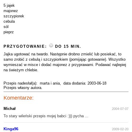
5 jajek
majonez
szczypiorek
cebula
sól
pieprz
PRZYGOTOWANIE:
DO 15 MIN.
Jajka ugotować na twardo. Następnie drobno zmielić lub posiekać, to
samo zrobić z cebulą i szczypiorkiem (pomijając gotowanie). Wszystko
wymieszać w misce i dodać majonez z przyprawami. Podawać najlepiej
na świeżym chlebie.
Przepis nadesłał(a):
marta i ania
, data dodania: 2003-06-18
Przepis własny autora.
Komentarze:
Michał
2004-07-07
To stary wileński przepis mojej babci :))) pycha ...
Kinga96
2009-02-20