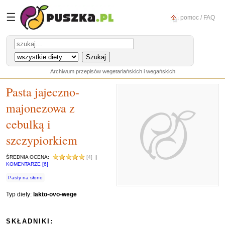
☰
pomoc / FAQ
Archiwum przepisów wegetariańskich i wegańskich
Pasta jajeczno-
majonezowa z
cebulką i
szczypiorkiem
ŚREDNIA OCENA:
[4]
|
KOMENTARZE [6]
Pasty na słono
Typ diety:
lakto-ovo-wege
SKŁADNIKI: