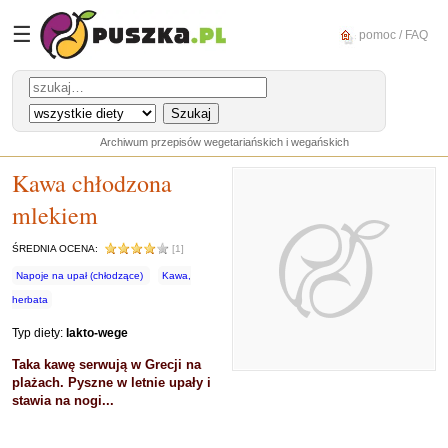
☰
pomoc / FAQ
Archiwum przepisów wegetariańskich i wegańskich
Kawa chłodzona
mlekiem
ŚREDNIA OCENA:
[1]
Napoje na upał (chłodzące)
Kawa,
herbata
Typ diety:
lakto-wege
Taka kawę serwują w Grecji na
plażach. Pyszne w letnie upały i
stawia na nogi...