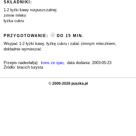
SKŁADNIKI:
1-2 łyżki kawy rozpuszczalnej
zimne mleko
łyżka cukru
PRZYGOTOWANIE:
DO 15 MIN.
Wsypać 1-2 łyżki kawy, łyżkę cukru i zalać zimnym mleczkiem,
dokładnie wymieszać.
Przepis nadesłał(a):
kons ze sjao
, data dodania: 2003-05-23
Źródło: bracich turysta
©
2000-2026 puszka.pl