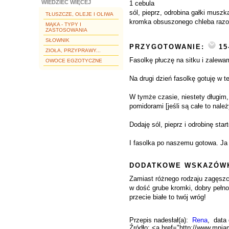
WIEDZIEĆ WIĘCEJ
1 cebula
sól, pieprz, odrobina gałki muszk
TŁUSZCZE, OLEJE I OLIWA
kromka obsuszonego chleba raz
MĄKA - TYPY I
ZASTOSOWANIA
SŁOWNIK
PRZYGOTOWANIE:
15
ZIOŁA, PRZYPRAWY...
Fasolkę płuczę na sitku i zalew
OWOCE EGZOTYCZNE
Na drugi dzień fasolkę gotuję w t
W tymże czasie, niestety długim,
pomidorami [jeśli są całe to należ
Dodaję sól, pieprz i odrobinę sta
I fasolka po naszemu gotowa. Ja
DODATKOWE WSKAZÓWK
Zamiast różnego rodzaju zagęszc
w dość grube kromki, dobry pełno
przecie białe to twój wróg!
Przepis nadesłał(a):
Rena
, data
Źródło: <a href="http://www.mni