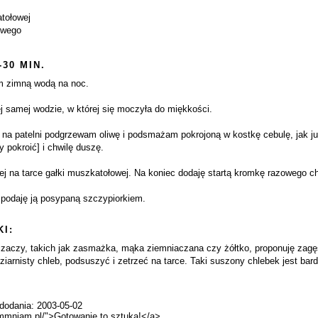
atołowej
owego
-30 MIN.
am zimną wodą na noc.
ej samej wodzie, w której się moczyła do miękkości.
 na patelni podgrzewam oliwę i podsmażam pokrojoną w kostkę cebulę, jak j
y pokroić] i chwilę duszę.
rtej na tarce gałki muszkatołowej. Na koniec dodaję startą kromkę razowego c
 podaję ją posypaną szczypiorkiem.
I:
zaczy, takich jak zasmażka, mąka ziemniaczana czy żółtko, proponuję zag
ziarnisty chleb, podsuszyć i zetrzeć na tarce. Taki suszony chlebek jest bar
 dodania: 2003-05-02
ammniam.pl/">Gotowanie to sztuka!</a>