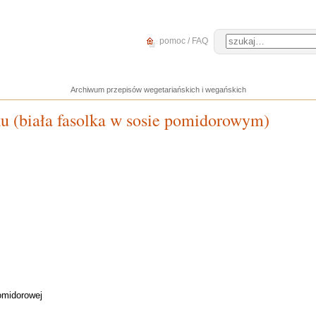
pomoc / FAQ
Archiwum przepisów wegetariańskich i wegańskich
ku (biała fasolka w sosie pomidorowym)
omidorowej