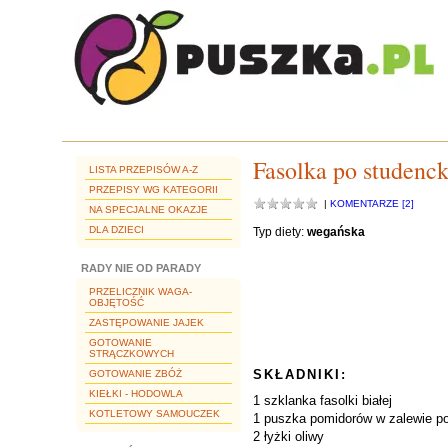
Fasolka po studenc
LISTA PRZEPISÓW A-Z
PRZEPISY WG KATEGORII
|
KOMENTARZE [2]
NA SPECJALNE OKAZJE
DLA DZIECI
Typ diety:
wegańska
RADY NIE OD PARADY
PRZELICZNIK WAGA-
OBJĘTOŚĆ
ZASTĘPOWANIE JAJEK
GOTOWANIE
STRĄCZKOWYCH
SKŁADNIKI:
GOTOWANIE ZBÓŻ
KIEŁKI - HODOWLA
1 szklanka fasolki białej
KOTLETOWY SAMOUCZEK
1 puszka pomidorów w zalewie p
2 łyżki oliwy