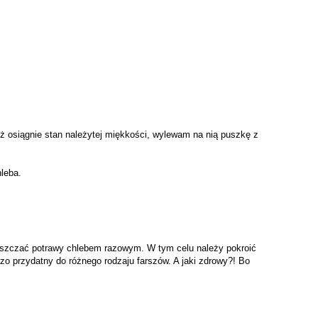
uż osiągnie stan należytej miękkości, wylewam na nią puszkę z
hleba.
ęszczać potrawy chlebem razowym. W tym celu należy pokroić
dzo przydatny do różnego rodzaju farszów. A jaki zdrowy?! Bo