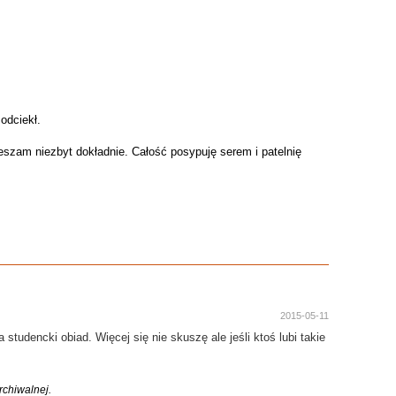
odciekł.
eszam niezbyt dokładnie. Całość posypuję serem i patelnię
2015-05-11
tudencki obiad. Więcej się nie skuszę ale jeśli ktoś lubi takie
chiwalnej.