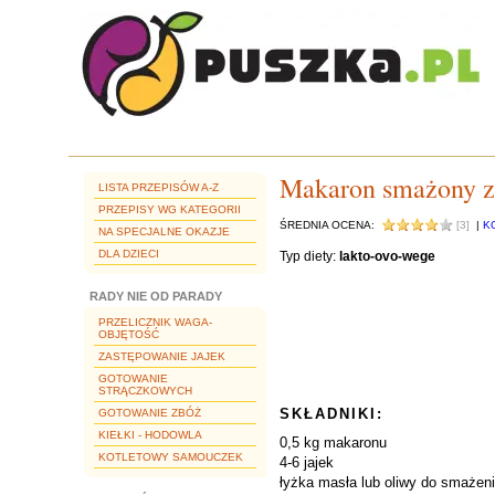
Makaron smażony z
LISTA PRZEPISÓW A-Z
PRZEPISY WG KATEGORII
ŚREDNIA OCENA:
[3]
|
K
NA SPECJALNE OKAZJE
DLA DZIECI
Typ diety:
lakto-ovo-wege
RADY NIE OD PARADY
PRZELICZNIK WAGA-
OBJĘTOŚĆ
ZASTĘPOWANIE JAJEK
GOTOWANIE
STRĄCZKOWYCH
SKŁADNIKI:
GOTOWANIE ZBÓŻ
KIEŁKI - HODOWLA
0,5 kg makaronu
KOTLETOWY SAMOUCZEK
4-6 jajek
łyżka masła lub oliwy do smażen