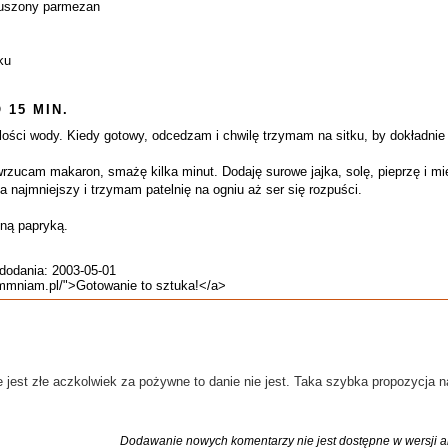
suszony parmezan
ku
 15 MIN.
ilości wody. Kiedy gotowy, odcedzam i chwilę trzymam na sitku, by dokładnie 
wrzucam makaron, smażę kilka minut. Dodaję surowe jajka, solę, pieprzę i mi
najmniejszy i trzymam patelnię na ogniu aż ser się rozpuści.
ną papryką.
 dodania: 2003-05-01
ammniam.pl/">Gotowanie to sztuka!</a>
jest złe aczkolwiek za pożywne to danie nie jest. Taka szybka propozycja na s
Dodawanie nowych komentarzy nie jest dostępne w wersji ar