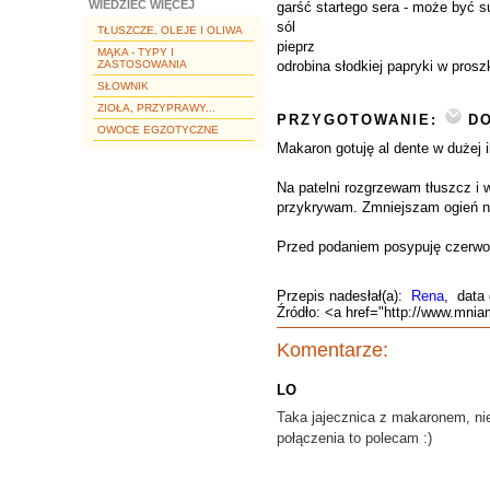
WIEDZIEĆ WIĘCEJ
garść startego sera - może być 
sól
TŁUSZCZE, OLEJE I OLIWA
pieprz
MĄKA - TYPY I
ZASTOSOWANIA
odrobina słodkiej papryki w prosz
SŁOWNIK
ZIOŁA, PRZYPRAWY...
PRZYGOTOWANIE:
DO
OWOCE EGZOTYCZNE
Makaron gotuję al dente w dużej 
Na patelni rozgrzewam tłuszcz i 
przykrywam. Zmniejszam ogień na 
Przed podaniem posypuję czerwo
Przepis nadesłał(a):
Rena
, data
Źródło: <a href="http://www.mni
Komentarze:
LO
Taka jajecznica z makaronem, nie 
połączenia to polecam :)