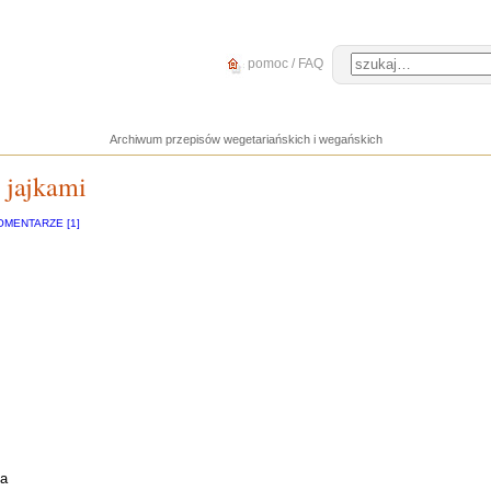
pomoc / FAQ
Archiwum przepisów wegetariańskich i wegańskich
 jajkami
OMENTARZE [1]
ia