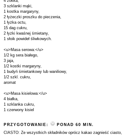
4 żółtka,
3 szklanki mąki,
1 kostka margaryny,
2 łyżeczki proszku do pieczenia,
1 łyżka octu,
15 dag cukru,
2 łyżki kwaśnej śmietany,
1 słoik powideł śliwkowych.
<u>Masa serowa:</u>
1/2 kg sera białego,
3 jaja,
1/2 kostki margaryny,
1 budyń śmietankowy lub waniliowy,
1/2 szkl. cukru,
aromat
<u>Masa kisielowa:</u>
4 białka,
1 szklanka cukru,
1 czerwony kisiel
PRZYGOTOWANIE:
PONAD 60 MIN.
CIASTO: Ze wszystkich składników oprócz kakao zagnieść ciasto,