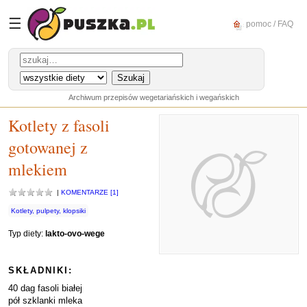
☰
pomoc / FAQ
Archiwum przepisów wegetariańskich i wegańskich
Kotlety z fasoli
gotowanej z
mlekiem
|
KOMENTARZE [1]
Kotlety, pulpety, klopsiki
Typ diety:
lakto-ovo-wege
SKŁADNIKI:
40 dag fasoli białej
pół szklanki mleka