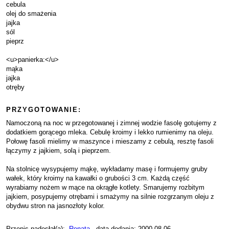
cebula
olej do smażenia
jajka
sól
pieprz
<u>panierka:</u>
mąka
jajka
otręby
PRZYGOTOWANIE:
Namoczoną na noc w przegotowanej i zimnej wodzie fasolę gotujemy z
dodatkiem gorącego mleka. Cebulę kroimy i lekko rumienimy na oleju.
Połowę fasoli mielimy w maszynce i mieszamy z cebulą, resztę fasoli
łączymy z jajkiem, solą i pieprzem.
Na stolnicę wysypujemy mąkę, wykładamy masę i formujemy gruby
wałek, który kroimy na kawałki o grubości 3 cm. Każdą część
wyrabiamy nożem w mące na okrągłe kotlety. Smarujemy rozbitym
jajkiem, posypujemy otrębami i smażymy na silnie rozgrzanym oleju z
obydwu stron na jasnozłoty kolor.
Przepis nadesłał(a):
Renata
, data dodania: 2000-08-06