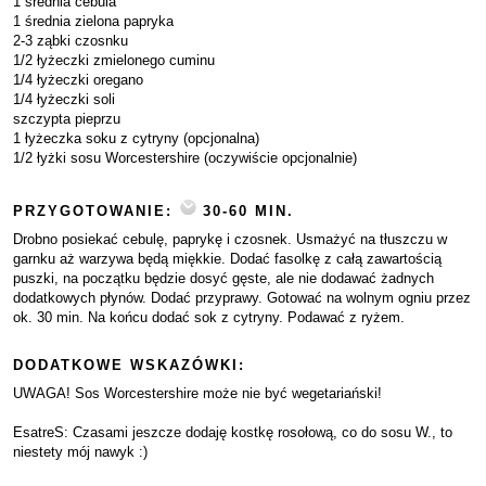
1 średnia cebula
1 średnia zielona papryka
2-3 ząbki czosnku
1/2 łyżeczki zmielonego cuminu
1/4 łyżeczki oregano
1/4 łyżeczki soli
szczypta pieprzu
1 łyżeczka soku z cytryny (opcjonalna)
1/2 łyżki sosu Worcestershire (oczywiście opcjonalnie)
PRZYGOTOWANIE:
30-60 MIN.
Drobno posiekać cebulę, paprykę i czosnek. Usmażyć na tłuszczu w
garnku aż warzywa będą miękkie. Dodać fasolkę z całą zawartością
puszki, na początku będzie dosyć gęste, ale nie dodawać żadnych
dodatkowych płynów. Dodać przyprawy. Gotować na wolnym ogniu przez
ok. 30 min. Na końcu dodać sok z cytryny. Podawać z ryżem.
DODATKOWE WSKAZÓWKI:
UWAGA! Sos Worcestershire może nie być wegetariański!
EsatreS: Czasami jeszcze dodaję kostkę rosołową, co do sosu W., to
niestety mój nawyk :)