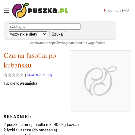
☰
pomoc / FAQ
Archiwum przepisów wegetariańskich i wegańskich
Czarna fasolka po
kubańsku
|
KOMENTARZE [1]
Typ diety:
wegańska
SKŁADNIKI:
2 puszki czarnej fasolki (ok. 40 dkg każda)
2 łyżki tłuszczu (do smażenia)