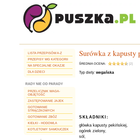
Surówka z kapusty p
LISTA PRZEPISÓW A-Z
PRZEPISY WG KATEGORII
ŚREDNIA OCENA:
[2]
NA SPECJALNE OKAZJE
DLA DZIECI
Typ diety:
wegańska
RADY NIE OD PARADY
PRZELICZNIK WAGA-
OBJĘTOŚĆ
ZASTĘPOWANIE JAJEK
GOTOWANIE
STRĄCZKOWYCH
SKŁADNIKI:
GOTOWANIE ZBÓŻ
KIEŁKI - HODOWLA
główka kapusty pekińskiej,
KOTLETOWY SAMOUCZEK
ogórek zielony,
sól,