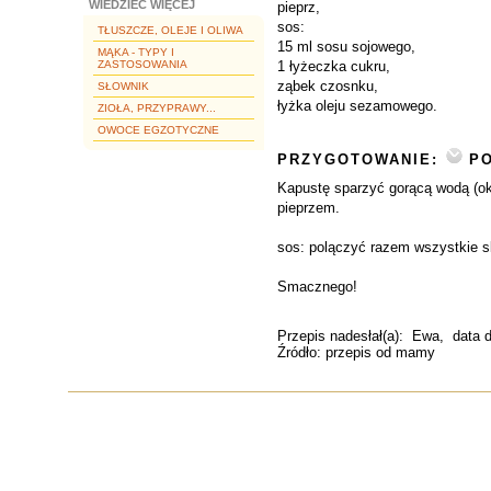
WIEDZIEĆ WIĘCEJ
pieprz,
sos:
TŁUSZCZE, OLEJE I OLIWA
15 ml sosu sojowego,
MĄKA - TYPY I
ZASTOSOWANIA
1 łyżeczka cukru,
ząbek czosnku,
SŁOWNIK
łyżka oleju sezamowego.
ZIOŁA, PRZYPRAWY...
OWOCE EGZOTYCZNE
PRZYGOTOWANIE:
PO
Kapustę sparzyć gorącą wodą (ok
pieprzem.
sos: polączyć razem wszystkie sk
Smacznego!
Przepis nadesłał(a):
Ewa
, data 
Źródło: przepis od mamy