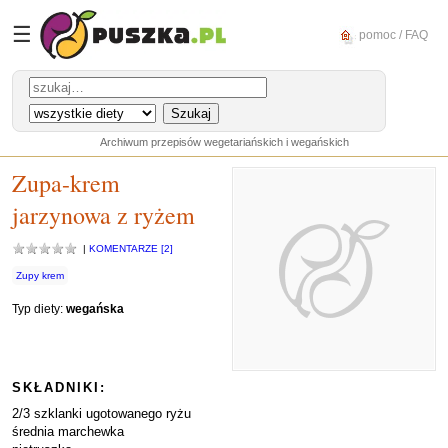
☰
pomoc / FAQ
Archiwum przepisów wegetariańskich i wegańskich
Zupa-krem
jarzynowa z ryżem
|
KOMENTARZE [2]
Zupy krem
Typ diety:
wegańska
SKŁADNIKI:
2/3 szklanki ugotowanego ryżu
średnia marchewka