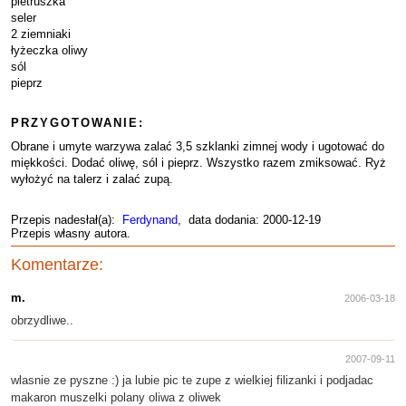
pietruszka
seler
2 ziemniaki
łyżeczka oliwy
sól
pieprz
PRZYGOTOWANIE:
Obrane i umyte warzywa zalać 3,5 szklanki zimnej wody i ugotować do
miękkości. Dodać oliwę, sól i pieprz. Wszystko razem zmiksować. Ryż
wyłożyć na talerz i zalać zupą.
Przepis nadesłał(a):
Ferdynand
, data dodania: 2000-12-19
Przepis własny autora.
Komentarze:
m.
2006-03-18
obrzydliwe..
2007-09-11
wlasnie ze pyszne :) ja lubie pic te zupe z wielkiej filizanki i podjadac
makaron muszelki polany oliwa z oliwek