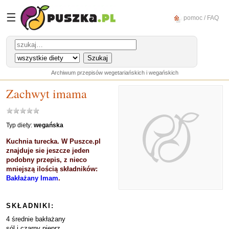
☰
pomoc / FAQ
Archiwum przepisów wegetariańskich i wegańskich
Zachwyt imama
Typ diety:
wegańska
Kuchnia turecka. W Puszce.pl
znajduje sie jeszcze jeden
podobny przepis, z nieco
mniejszą ilością składników:
Bakłażany Imam
.
SKŁADNIKI:
4 średnie bakłażany
sól i czarny pieprz