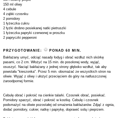
150 ml oliwy
4 cebule
4 ząbki czosnku
2 pomidory
1 łyżeczka cukru
2 łyżki drobno posiekanej natki pietruszki
1 łyżeczka papryki czerwonej w proszku
2 papryczki pepperoni
PRZYGOTOWANIE:
PONAD 60 MIN.
Bakłażany umyć, odciąć nasady łodyg i obrać wzdłuż nich skórkę
pasami, co 2 cm. Włożyć na 15 min. do posolonej wody, wyjąć,
osuszyć. Naciąć bakłażany z jednej strony głęboko wzdłuż, tak aby
powstała "kieszonka". Przez 5 min. obsmażać ze wszystkich stron na
oliwie. Wyjąć z oliwy i ułożyć przecięciem do góry na natłuszczonej
żaroodpornej formie.
Cebulę obrać i pokroić na cienkie talarki. Czosnek obrać, posiekać.
Pomidory sparzyć, obrać i pokroić w kostkę. Cebulę i czosnek
podsmażyć na oliwie pozostałej od smażenia bakłażanów. Zdjąć z ognia,
dodać pomidory, cukier, natkę i paprykę, doprawić solą i pieprzem.