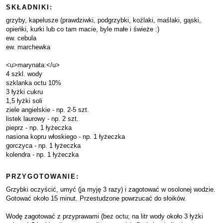
SKŁADNIKI:
grzyby, kapelusze (prawdziwki, podgrzybki, koźlaki, maślaki, gąski,
opieńki, kurki lub co tam macie, byle małe i świeże :)
ew. cebula
ew. marchewka
<u>marynata:</u>
4 szkl. wody
szklanka octu 10%
3 łyżki cukru
1,5 łyżki soli
ziele angielskie - np. 2-5 szt.
listek laurowy - np. 2 szt.
pieprz - np. 1 łyżeczka
nasiona kopru włoskiego - np. 1 łyżeczka
gorczyca - np. 1 łyżeczka
kolendra - np. 1 łyżeczka
PRZYGOTOWANIE:
Grzybki oczyścić, umyć (ja myję 3 razy) i zagotować w osolonej wodzie.
Gotować około 15 minut. Przestudzone powrzucać do słoików.
Wodę zagotować z przyprawami (bez octu; na litr wody około 3 łyżki