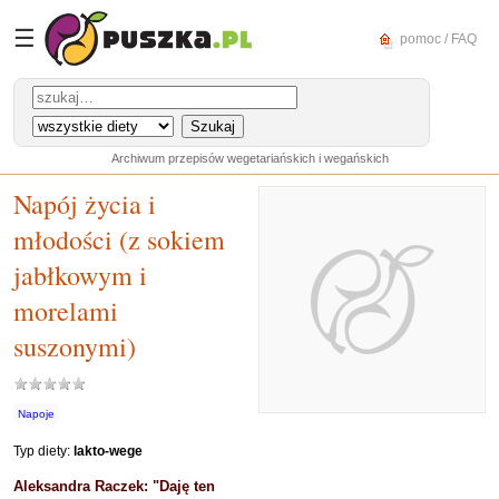
☰
pomoc / FAQ
Archiwum przepisów wegetariańskich i wegańskich
Napój życia i
młodości (z sokiem
jabłkowym i
morelami
suszonymi)
Napoje
Typ diety:
lakto-wege
Aleksandra Raczek: "Daję ten