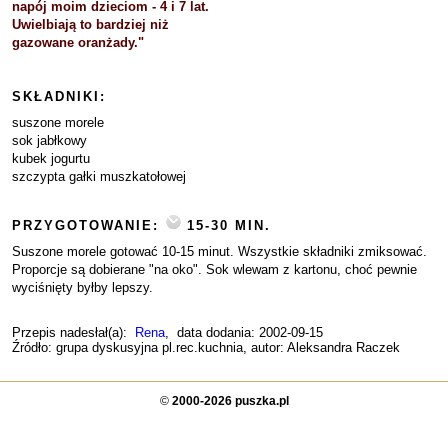
napój moim dzieciom - 4 i 7 lat.
Uwielbiają to bardziej niż
gazowane oranżady."
SKŁADNIKI:
suszone morele
sok jabłkowy
kubek jogurtu
szczypta gałki muszkatołowej
PRZYGOTOWANIE:
15-30 MIN.
Suszone morele gotować 10-15 minut. Wszystkie składniki zmiksować.
Proporcje są dobierane "na oko". Sok wlewam z kartonu, choć pewnie
wyciśnięty byłby lepszy.
Przepis nadesłał(a):
Rena
, data dodania: 2002-09-15
Źródło: grupa dyskusyjna pl.rec.kuchnia, autor: Aleksandra Raczek
©
2000-2026 puszka.pl