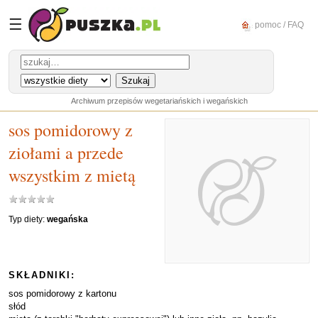
☰
pomoc / FAQ
Archiwum przepisów wegetariańskich i wegańskich
sos pomidorowy z
ziołami a przede
wszystkim z mietą
Typ diety:
wegańska
SKŁADNIKI:
sos pomidorowy z kartonu
słód