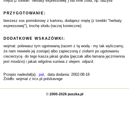
mięta (z torebki "herbaty expressowej") lub inne zioła, np. bazylia
PRZYGOTOWANIE:
bierzesz sos pomidorowy z kartonu, dodajesz miętę (z torebki "herbaty
expressowej"), trochę słodu (raczej konieczne).
DODATKOWE WSKAZÓWKI:
wojmat: polewasz tym ugotowaną (razem z tą wodą - my tak wyliczamy,
że nam niewiele jej zostaje) albo zapieczoną z ziołami po ugotowaniu
ciecierzycę. do tego kasza jakaś gruba (pęczak albo łamana jęczmienna
jest miodzio) i jakaś wilgotna surówa z olejem. odjazd.
Przepis nadesłał(a):
pat
, data dodania: 2002-08-18
Źródło: wojmat z ircx.pl.polskavege
©
2000-2026 puszka.pl