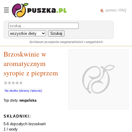
☰
pomoc / FAQ
Archiwum przepisów wegetariańskich i wegańskich
Brzoskwinie w
aromatycznym
syropie z pieprzem
Na słodko (desery i łakocie)
Typ diety:
wegańska
SKŁADNIKI:
5-6 dojrzałych brzoskwiń
1 l wody