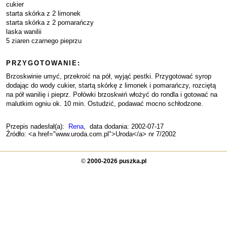
cukier
starta skórka z 2 limonek
starta skórka z 2 pomarańczy
laska wanilii
5 ziaren czarnego pieprzu
PRZYGOTOWANIE:
Brzoskwinie umyć, przekroić na pół, wyjąć pestki. Przygotować syrop
dodając do wody cukier, startą skórkę z limonek i pomarańczy, rozciętą
na pół wanilię i pieprz. Połówki brzoskwiń włożyć do rondla i gotować na
malutkim ogniu ok. 10 min. Ostudzić, podawać mocno schłodzone.
Przepis nadesłał(a):
Rena
, data dodania: 2002-07-17
Źródło: <a href="www.uroda.com.pl">Uroda</a> nr 7/2002
©
2000-2026 puszka.pl