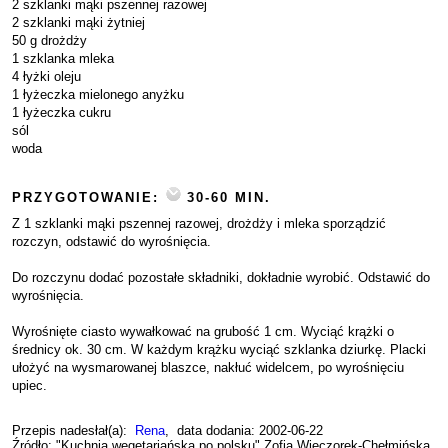
2 szklanki mąki pszennej razowej
2 szklanki mąki żytniej
50 g drożdży
1 szklanka mleka
4 łyżki oleju
1 łyżeczka mielonego anyżku
1 łyżeczka cukru
sól
woda
PRZYGOTOWANIE:
30-60 MIN.
Z 1 szklanki mąki pszennej razowej, drożdży i mleka sporządzić
rozczyn, odstawić do wyrośnięcia.
Do rozczynu dodać pozostałe składniki, dokładnie wyrobić. Odstawić do
wyrośnięcia.
Wyrośnięte ciasto wywałkować na grubość 1 cm. Wyciąć krążki o
średnicy ok. 30 cm. W każdym krążku wyciąć szklanka dziurkę. Placki
ułożyć na wysmarowanej blaszce, nakłuć widelcem, po wyrośnięciu
upiec.
Przepis nadesłał(a):
Rena
, data dodania: 2002-06-22
Źródło: "Kuchnia wegetariańska po polsku" Zofia Wieczorek-Chełmińska,