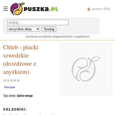
☰
pomoc / FAQ
Archiwum przepisów wegetariańskich i wegańskich
Chleb - placki
szwedzkie
(drożdżowe z
anyżkiem)
Pieczywo
Typ diety:
lakto-wege
SKŁADNIKI: