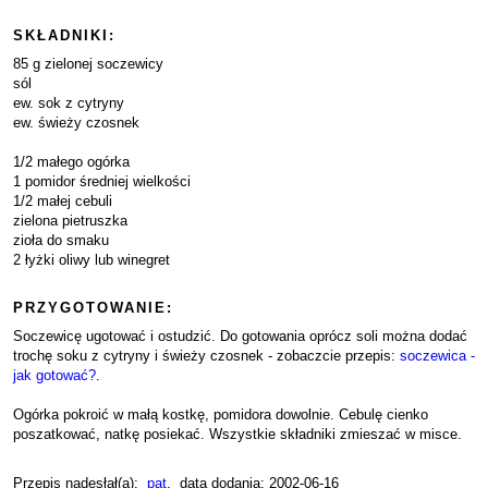
SKŁADNIKI:
85 g zielonej soczewicy
sól
ew. sok z cytryny
ew. świeży czosnek
1/2 małego ogórka
1 pomidor średniej wielkości
1/2 małej cebuli
zielona pietruszka
zioła do smaku
2 łyżki oliwy lub winegret
PRZYGOTOWANIE:
Soczewicę ugotować i ostudzić. Do gotowania oprócz soli można dodać
trochę soku z cytryny i świeży czosnek - zobaczcie przepis:
soczewica -
jak gotować?
.
Ogórka pokroić w małą kostkę, pomidora dowolnie. Cebulę cienko
poszatkować, natkę posiekać. Wszystkie składniki zmieszać w misce.
Przepis nadesłał(a):
pat
, data dodania: 2002-06-16