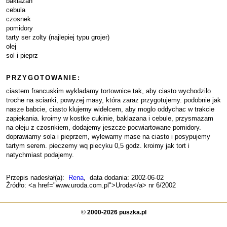
baklazan
cebula
czosnek
pomidory
tarty ser zolty (najlepiej typu grojer)
olej
sol i pieprz
PRZYGOTOWANIE:
ciastem francuskim wykladamy tortownice tak, aby ciasto wychodzilo
troche na scianki, powyzej masy, która zaraz przygotujemy. podobnie jak
nasze babcie, ciasto klujemy widelcem, aby moglo oddychac w trakcie
zapiekania. kroimy w kostke cukinie, baklazana i cebule, przysmazam
na oleju z czosnkiem, dodajemy jeszcze pocwiartowane pomidory.
doprawiamy sola i pieprzem, wylewamy mase na ciasto i posypujemy
tartym serem. pieczemy wq piecyku 0,5 godz. kroimy jak tort i
natychmiast podajemy.
Przepis nadesłał(a):
Rena
, data dodania: 2002-06-02
Źródło: <a href="www.uroda.com.pl">Uroda</a> nr 6/2002
©
2000-2026 puszka.pl