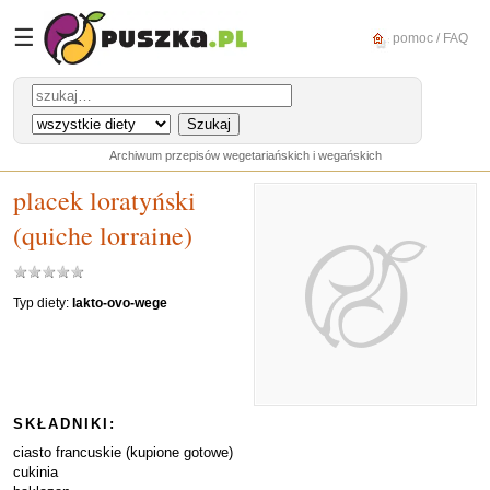
☰
pomoc / FAQ
Archiwum przepisów wegetariańskich i wegańskich
placek loratyński
(quiche lorraine)
Typ diety:
lakto-ovo-wege
SKŁADNIKI:
ciasto francuskie (kupione gotowe)
cukinia