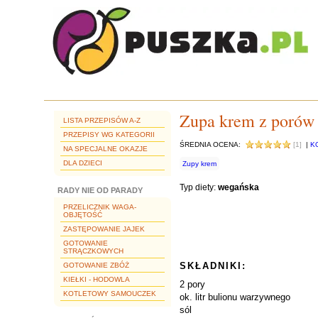
Zupa krem z porów 
LISTA PRZEPISÓW A-Z
PRZEPISY WG KATEGORII
ŚREDNIA OCENA:
[1]
|
K
NA SPECJALNE OKAZJE
DLA DZIECI
Zupy krem
Typ diety:
wegańska
RADY NIE OD PARADY
PRZELICZNIK WAGA-
OBJĘTOŚĆ
ZASTĘPOWANIE JAJEK
GOTOWANIE
STRĄCZKOWYCH
SKŁADNIKI:
GOTOWANIE ZBÓŻ
KIEŁKI - HODOWLA
2 pory
KOTLETOWY SAMOUCZEK
ok. litr bulionu warzywnego
sól