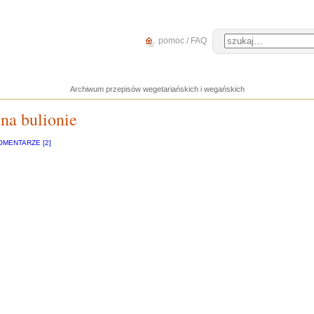
pomoc / FAQ
Archiwum przepisów wegetariańskich i wegańskich
na bulionie
OMENTARZE [2]