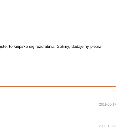
te, to kiepsko się rozdrabnia. Solimy, dodajemy pieprz
2011-05-17
2005-12-08