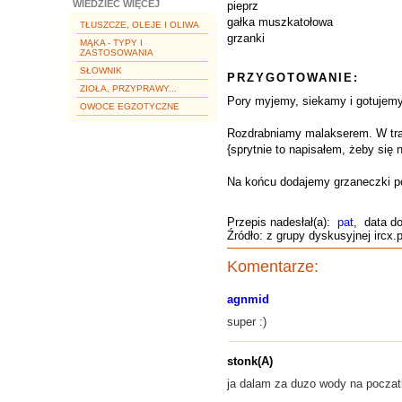
WIEDZIEĆ WIĘCEJ
pieprz
gałka muszkatołowa
TŁUSZCZE, OLEJE I OLIWA
grzanki
MĄKA - TYPY I
ZASTOSOWANIA
SŁOWNIK
PRZYGOTOWANIE:
ZIOŁA, PRZYPRAWY...
Pory myjemy, siekamy i gotujemy
OWOCE EGZOTYCZNE
Rozdrabniamy malakserem. W trakc
{sprytnie to napisałem, żeby się n
Na końcu dodajemy grzaneczki po
Przepis nadesłał(a):
pat
, data d
Źródło: z grupy dyskusyjnej ircx.
Komentarze:
agnmid
super :)
stonk(A)
ja dalam za duzo wody na poczatk