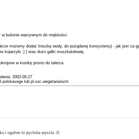
 w bulionie warzywnym do miękkości.
ie możemy dodać troszkę wody, do pożądanej konsystencji - jak jest za gęs
ie kojarzyło :) } oraz dużo gałki muszkatołowej.
krojone w kostkę prosto do talerza.
odania: 2002-05-27
pl.polskavege lub pl.soc.wegetarianizm
u i ogolnie to pychota wyszla :D