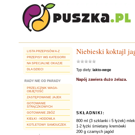
Niebieski koktajl j
LISTA PRZEPISÓW A-Z
PRZEPISY WG KATEGORII
NA SPECJALNE OKAZJE
DLA DZIECI
Typ diety:
lakto-wege
Napój zawiera dużo żelaza.
RADY NIE OD PARADY
PRZELICZNIK WAGA-
OBJĘTOŚĆ
ZASTĘPOWANIE JAJEK
GOTOWANIE
STRĄCZKOWYCH
SKŁADNIKI:
GOTOWANIE ZBÓŻ
KIEŁKI - HODOWLA
800 ml (3 szklanki i 5 łyżek) mle
KOTLETOWY SAMOUCZEK
1-2 łyżki śmietany kremówki
200 g czarnych jagód