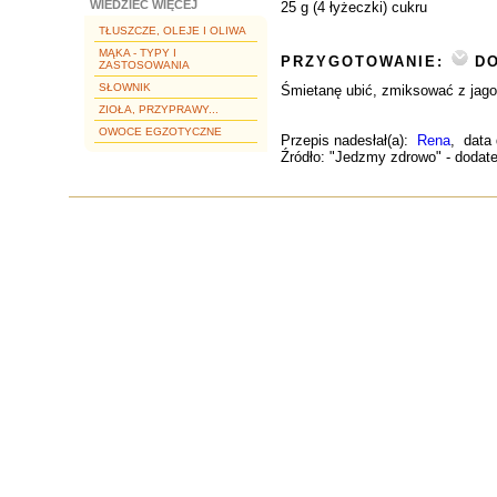
WIEDZIEĆ WIĘCEJ
25 g (4 łyżeczki) cukru
TŁUSZCZE, OLEJE I OLIWA
MĄKA - TYPY I
PRZYGOTOWANIE:
DO
ZASTOSOWANIA
SŁOWNIK
Śmietanę ubić, zmiksować z jago
ZIOŁA, PRZYPRAWY...
OWOCE EGZOTYCZNE
Przepis nadesłał(a):
Rena
, data
Źródło: "Jedzmy zdrowo" - dodate