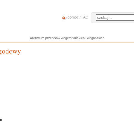
pomoc / FAQ
Archiwum przepisów wegetariańskich i wegańskich
agodowy
ka