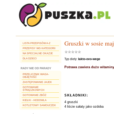
Gruszki w sosie m
LISTA PRZEPISÓW A-Z
PRZEPISY WG KATEGORII
NA SPECJALNE OKAZJE
DLA DZIECI
Typ diety:
lakto-ovo-wege
Potrawa zawiera dużo witaminy
RADY NIE OD PARADY
PRZELICZNIK WAGA-
OBJĘTOŚĆ
ZASTĘPOWANIE JAJEK
GOTOWANIE
STRĄCZKOWYCH
SKŁADNIKI:
GOTOWANIE ZBÓŻ
KIEŁKI - HODOWLA
4 gruszki
KOTLETOWY SAMOUCZEK
4 liście sałaty jako ozdoba