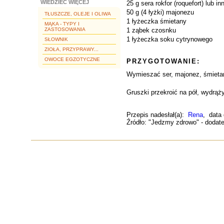
WIEDZIEĆ WIĘCEJ
25 g sera rokfor (roquefort) lub i
50 g (4 łyżki) majonezu
TŁUSZCZE, OLEJE I OLIWA
1 łyżeczka śmietany
MĄKA - TYPY I
ZASTOSOWANIA
1 ząbek czosnku
1 łyżeczka soku cytrynowego
SŁOWNIK
ZIOŁA, PRZYPRAWY...
OWOCE EGZOTYCZNE
PRZYGOTOWANIE:
Wymieszać ser, majonez, śmietan
Gruszki przekroić na pół, wydrąż
Przepis nadesłał(a):
Rena
, data
Źródło: "Jedzmy zdrowo" - dodate