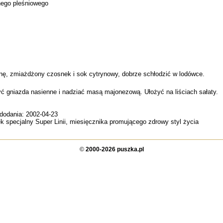
nnego pleśniowego
ę, zmiażdżony czosnek i sok cytrynowy, dobrze schłodzić w lodówce.
yć gniazda nasienne i nadziać masą majonezową. Ułożyć na liściach sałaty.
 dodania: 2002-04-23
k specjalny Super Linii, miesięcznika promującego zdrowy styl życia
©
2000-2026 puszka.pl