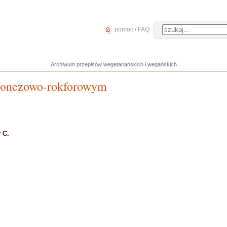
pomoc / FAQ
Archiwum przepisów wegetariańskich i wegańskich
ajonezowo-rokforowym
 C.