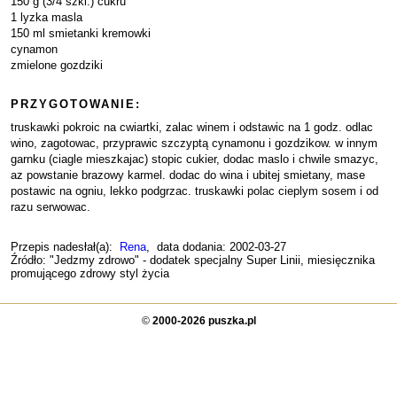
150 g (3/4 szkl.) cukru
1 lyzka masla
150 ml smietanki kremowki
cynamon
zmielone gozdziki
PRZYGOTOWANIE:
truskawki pokroic na cwiartki, zalac winem i odstawic na 1 godz. odlac
wino, zagotowac, przyprawic szczyptą cynamonu i gozdzikow. w innym
garnku (ciagle mieszkajac) stopic cukier, dodac maslo i chwile smazyc,
az powstanie brazowy karmel. dodac do wina i ubitej smietany, mase
postawic na ogniu, lekko podgrzac. truskawki polac cieplym sosem i od
razu serwowac.
Przepis nadesłał(a):
Rena
, data dodania: 2002-03-27
Źródło: "Jedzmy zdrowo" - dodatek specjalny Super Linii, miesięcznika
promującego zdrowy styl życia
©
2000-2026 puszka.pl