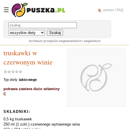
☰
pomoc / FAQ
Archiwum przepisów wegetariańskich i wegańskich
truskawki w
czerwonym winie
Typ diety:
lakto-wege
potrawa zawiera dużo witaminy
C
SKŁADNIKI:
0,5 kg truskawek
250 ml (1 szkl.) czerwonego wytrawnego wina