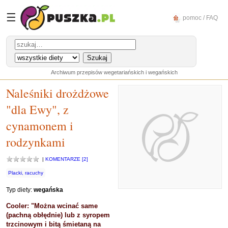
☰
pomoc / FAQ
Archiwum przepisów wegetariańskich i wegańskich
Naleśniki drożdżowe
"dla Ewy", z
cynamonem i
rodzynkami
|
KOMENTARZE [2]
Placki, racuchy
Typ diety:
wegańska
Cooler: "Można wcinać same
(pachną obłędnie) lub z syropem
trzcinowym i bitą śmietaną na