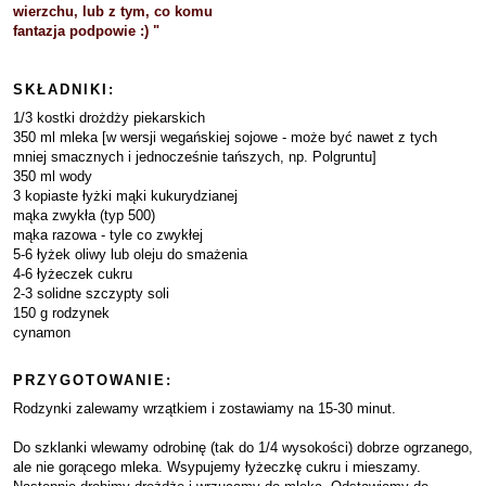
wierzchu, lub z tym, co komu
fantazja podpowie :) "
SKŁADNIKI:
1/3 kostki drożdży piekarskich
350 ml mleka [w wersji wegańskiej sojowe - może być nawet z tych
mniej smacznych i jednocześnie tańszych, np. Polgruntu]
350 ml wody
3 kopiaste łyżki mąki kukurydzianej
mąka zwykła (typ 500)
mąka razowa - tyle co zwykłej
5-6 łyżek oliwy lub oleju do smażenia
4-6 łyżeczek cukru
2-3 solidne szczypty soli
150 g rodzynek
cynamon
PRZYGOTOWANIE:
Rodzynki zalewamy wrzątkiem i zostawiamy na 15-30 minut.
Do szklanki wlewamy odrobinę (tak do 1/4 wysokości) dobrze ogrzanego,
ale nie gorącego mleka. Wsypujemy łyżeczkę cukru i mieszamy.