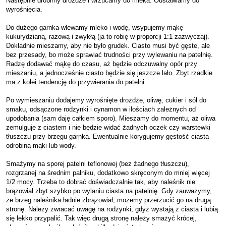
Następnie drobimy drożdże i wrzucamy do mleka. Odstawiamy do
wyrośnięcia.
Do dużego garnka wlewamy mleko i wodę, wsypujemy mąkę
kukurydzianą, razową i zwykłą (ja to robię w proporcji 1:1 zazwyczaj).
Dokładnie mieszamy, aby nie było grudek. Ciasto musi być gęste, ale
bez przesady, bo może sprawiać trudności przy wylewaniu na patelnię.
Radzę dodawać mąkę do czasu, aż będzie odczuwalny opór przy
mieszaniu, a jednocześnie ciasto będzie się jeszcze lało. Zbyt rzadkie
ma z kolei tendencję do przywierania do patelni.
Po wymieszaniu dodajemy wyrośnięte drożdże, oliwę, cukier i sól do
smaku, odsączone rodzynki i cynamon w ilościach zależnych od
upodobania (sam daję całkiem sporo). Mieszamy do momentu, aż oliwa
zemulguje z ciastem i nie będzie widać żadnych oczek czy warstewki
tłuszczu przy brzegu garnka. Ewentualnie korygujemy gęstość ciasta
odrobiną mąki lub wody.
Smażymy na sporej patelni teflonowej (bez żadnego tłuszczu),
rozgrzanej na średnim palniku, dodatkowo skręconym do mniej więcej
1/2 mocy. Trzeba to dobrać doświadczalnie tak, aby naleśnik nie
brązowiał zbyt szybko po wylaniu ciasta na patelnię. Gdy zauważymy,
że brzeg naleśnika ładnie zbrązowiał, możemy przerzucić go na drugą
stronę. Należy zwracać uwagę na rodzynki, gdyż wystają z ciasta i lubią
się lekko przypalić. Tak więc drugą stronę należy smażyć krócej,