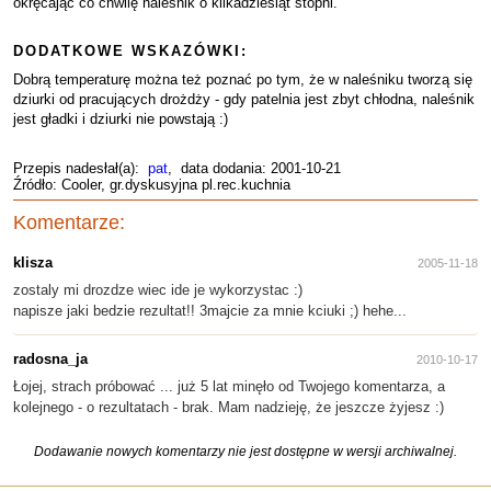
okręcając co chwilę naleśnik o kilkadziesiąt stopni.
DODATKOWE WSKAZÓWKI:
Dobrą temperaturę można też poznać po tym, że w naleśniku tworzą się
dziurki od pracujących drożdży - gdy patelnia jest zbyt chłodna, naleśnik
jest gładki i dziurki nie powstają :)
Przepis nadesłał(a):
pat
, data dodania: 2001-10-21
Źródło: Cooler, gr.dyskusyjna pl.rec.kuchnia
Komentarze:
klisza
2005-11-18
zostaly mi drozdze wiec ide je wykorzystac :)
napisze jaki bedzie rezultat!! 3majcie za mnie kciuki ;) hehe...
radosna_ja
2010-10-17
Łojej, strach próbować ... już 5 lat minęło od Twojego komentarza, a
kolejnego - o rezultatach - brak. Mam nadzieję, że jeszcze żyjesz :)
Dodawanie nowych komentarzy nie jest dostępne w wersji archiwalnej.