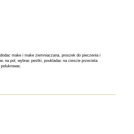
. dodac make i make ziemniaczana, proszek do pieczenia i
c na pol, wybrac pestki, poukladac na ciescie przecieta
 polukrowac.