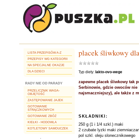
placek śliwkowy dl
LISTA PRZEPISÓW A-Z
PRZEPISY WG KATEGORII
NA SPECJALNE OKAZJE
DLA DZIECI
Typ diety:
lakto-ovo-wege
zapewne placek śliwkowy tak pr
RADY NIE OD PARADY
Serbinowie, gdzie owoców nie 
PRZELICZNIK WAGA-
najsmaczniejszy), ale także z 
OBJĘTOŚĆ
ZASTĘPOWANIE JAJEK
GOTOWANIE
STRĄCZKOWYCH
SKŁADNIKI:
GOTOWANIE ZBÓŻ
KIEŁKI - HODOWLA
250 g (1 i 1/4 szkl.) maki
KOTLETOWY SAMOUCZEK
2 czubate lyzki maki ziemniaczan
pol szkl. oleju slonecznikowego