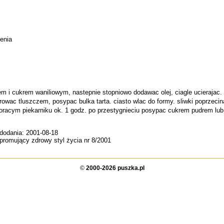
enia
em i cukrem waniliowym, nastepnie stopniowo dodawac olej, ciagle ucierajac
ac tluszczem, posypac bulka tarta. ciasto wlac do formy. sliwki poprzecina
goracym piekarniku ok. 1 godz. po przestygnieciu posypac cukrem pudrem lub
 dodania: 2001-08-18
 promujący zdrowy styl życia nr 8/2001
©
2000-2026 puszka.pl