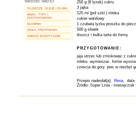
WIEDZIEĆ WIĘCEJ
250 g (8 lyzek) cukru
3 jajka
TŁUSZCZE, OLEJE I OLIWA
125 ml (pol szkl.) mleka
MĄKA - TYPY I
ZASTOSOWANIA
cukier wanilowy
1 czubata lyzka proszku do piecz
SŁOWNIK
500 g sliwek
ZIOŁA, PRZYPRAWY...
tluszcz i bulka tarta do formy
OWOCE EGZOTYCZNE
PRZYGOTOWANIE:
jaja utrzec lub zmiskowac z cukr
mleko. wymieszac. forme wysmarow
czescia do gory. piec w niezbyt 
Przepis nadesłał(a):
Rena
, data
Źródło: Super Linia - miesięcznik