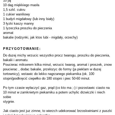
10 jaj
10 dag miękkiego masła
1,5 szkl. cukru
1 cukier waniliowy
1 budyń migdałowy (lub inny biały)
3 łyzki kaszy manny
1 lyzeczka proszku do pieczenia
aromat
bakalie (rodzynki, jak ktos lubi - migdały, orzechy)
PRZYGOTOWANIE:
Do duzej michy wrzucic wszystko procz twarogu, proszku do pieczenia,
bakalii i aromatu.
Poucierac mikserem kilka minut, wrzucic twarog, aromat i proszek, znow
poucierac , dodac bakalie, przelozyc do formy (ja pieklam w duzej
tortownicy), wstawic do lekko nagrzanego piekarnika (ok. 100
stopni)podkręcić ciepełko do 180 stopni i piec 50-60 minut.
Po tym czasie wyłaczyć gaz, prąd (co kto ma ;-) i pozostawic ciasto na
10 minut w zamknietym piekarniku a potem uchylic drzwiczki i niech
sobie
stygnie.
Jak ciasto jest juz zimne, to wierzch udekorować brzoskwiniami z puszki