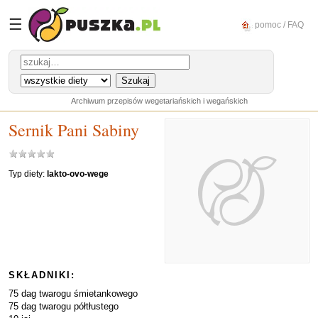
☰
pomoc / FAQ
Archiwum przepisów wegetariańskich i wegańskich
Sernik Pani Sabiny
Typ diety:
lakto-ovo-wege
SKŁADNIKI:
75 dag twarogu śmietankowego
75 dag twarogu półtłustego