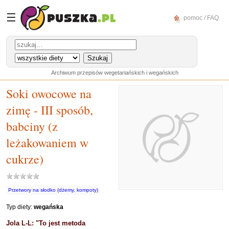
☰
pomoc / FAQ
Archiwum przepisów wegetariańskich i wegańskich
Soki owocowe na
zimę - III sposób,
babciny (z
leżakowaniem w
cukrze)
Przetwory na słodko (dżemy, kompoty)
Typ diety:
wegańska
Jola L-L: "To jest metoda