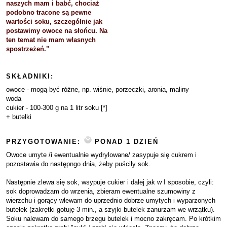
naszych mam i babć, chociaż
podobno tracone są pewne
wartości soku, szczególnie jak
postawimy owoce na słońcu. Na
ten temat nie mam własnych
spostrzeżeń."
SKŁADNIKI:
owoce - mogą być różne, np. wiśnie, porzeczki, aronia, maliny
woda
cukier - 100-300 g na 1 litr soku [*]
+ butelki
PRZYGOTOWANIE:
PONAD 1 DZIEŃ
Owoce umyte /i ewentualnie wydrylowane/ zasypuje się cukrem i
pozostawia do następngo dnia, żeby puściły sok.
Następnie zlewa się sok, wsypuje cukier i dalej jak w I sposobie, czyli:
sok doprowadzam do wrzenia, zbieram ewentualne szumowiny z
wierzchu i gorący wlewam do uprzednio dobrze umytych i wyparzonych
butelek (zakrętki gotuję 3 min., a szyjki butelek zanurzam we wrzątku).
Soku nalewam do samego brzegu butelek i mocno zakręcam. Po krótkim