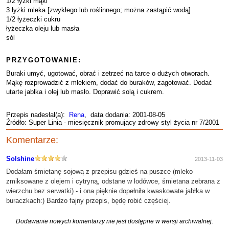
1/2 łyżki mąki
3 łyżki mleka [zwykłego lub roślinnego; można zastąpić wodą]
1/2 łyżeczki cukru
łyżeczka oleju lub masła
sól
PRZYGOTOWANIE:
Buraki umyć, ugotować, obrać i zetrzeć na tarce o dużych otworach.
Mąkę rozprowadzić z mlekiem, dodać do buraków, zagotować. Dodać
utarte jabłka i olej lub masło. Doprawić solą i cukrem.
Przepis nadesłał(a):
Rena
, data dodania: 2001-08-05
Źródło: Super Linia - miesięcznik promujący zdrowy styl życia nr 7/2001
Komentarze:
Solshine
2013-11-03
Dodałam śmietanę sojową z przepisu gdzieś na puszce (mleko
zmiksowane z olejem i cytryną, odstane w lodówce, śmietana zebrana z
wierzchu bez serwatki) - i ona pięknie dopełniła kwaskowate jabłka w
buraczkach:) Bardzo fajny przepis, będę robić częściej.
Dodawanie nowych komentarzy nie jest dostępne w wersji archiwalnej.