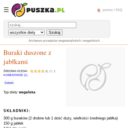
☰
pomoc / FAQ
Archiwum przepisów wegetariańskich i wegańskich
Buraki duszone z
jabłkami
ŚREDNIA OCENA:
[2]
|
KOMENTARZE [1]
Sałatki
Typ diety:
wegańska
SKŁADNIKI:
300 g buraków (2 drobne lub 1 dość duży, wielkości średniego jabłka)
150 g jabłek