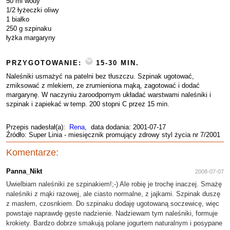
50 ml wody
1/2 łyżeczki oliwy
1 białko
250 g szpinaku
łyżka margaryny
PRZYGOTOWANIE:
15-30 MIN.
Naleśniki usmażyć na patelni bez tłuszczu. Szpinak ugotować,
zmiksować z mlekiem, ze zrumieniona mąką, zagotować i dodać
margarynę. W naczyniu żaroodpornym układać warstwami naleśniki i
szpinak i zapiekać w temp. 200 stopni C przez 15 min.
Przepis nadesłał(a):
Rena
, data dodania: 2001-07-17
Źródło: Super Linia - miesięcznik promujący zdrowy styl życia nr 7/2001
Komentarze:
Panna_Nikt
2008-07-07
Uwielbiam naleśniki ze szpinakiem!;-) Ale robię je trochę inaczej. Smażę
naleśniki z mąki razowej, ale ciasto normalne, z jajkami. Szpinak duszę
z masłem, czosnkiem. Do szpinaku dodaję ugotowaną soczewicę, więc
powstaje naprawdę gęste nadzienie. Nadziewam tym naleśniki, formuje
krokiety. Bardzo dobrze smakują polane jogurtem naturalnym i posypane