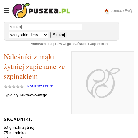
☰
pomoc / FAQ
Archiwum przepisów wegetariańskich i wegańskich
Naleśniki z mąki
żytniej zapiekane ze
szpinakiem
|
KOMENTARZE [2]
Typ diety:
lakto-ovo-wege
SKŁADNIKI:
50 g mąki żytniej
75 ml mleka