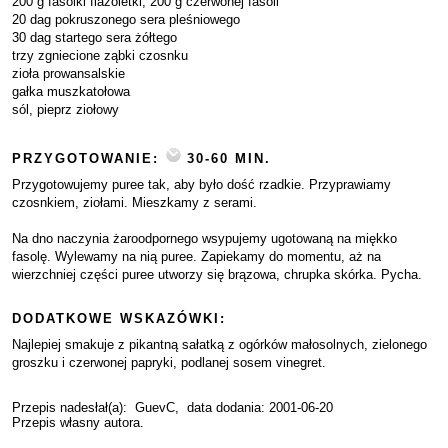
200 g fasolki flazoletki, 200 g czerwonej fasoli
20 dag pokruszonego sera pleśniowego
30 dag startego sera żółtego
trzy zgniecione ząbki czosnku
zioła prowansalskie
gałka muszkatołowa
sól, pieprz ziołowy
PRZYGOTOWANIE:
30-60 MIN.
Przygotowujemy puree tak, aby było dość rzadkie. Przyprawiamy
czosnkiem, ziołami. Mieszkamy z serami.
Na dno naczynia żaroodpornego wsypujemy ugotowaną na miękko
fasolę. Wylewamy na nią puree. Zapiekamy do momentu, aż na
wierzchniej części puree utworzy się brązowa, chrupka skórka. Pycha.
DODATKOWE WSKAZÓWKI:
Najlepiej smakuje z pikantną sałatką z ogórków małosolnych, zielonego
groszku i czerwonej papryki, podlanej sosem vinegret.
Przepis nadesłał(a):
GuevC
, data dodania: 2001-06-20
Przepis własny autora.