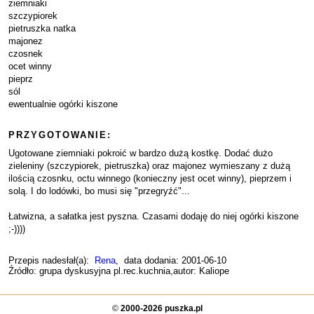
ziemniaki
szczypiorek
pietruszka natka
majonez
czosnek
ocet winny
pieprz
sól
ewentualnie ogórki kiszone
PRZYGOTOWANIE:
Ugotowane ziemniaki pokroić w bardzo dużą kostkę. Dodać dużo
zieleniny (szczypiorek, pietruszka) oraz majonez wymieszany z dużą
ilością czosnku, octu winnego (konieczny jest ocet winny), pieprzem i
solą. I do lodówki, bo musi się "przegryźć"...
Łatwizna, a sałatka jest pyszna. Czasami dodaję do niej ogórki kiszone
;-))))
Przepis nadesłał(a):
Rena
, data dodania: 2001-06-10
Źródło: grupa dyskusyjna pl.rec.kuchnia,autor: Kaliope
©
2000-2026 puszka.pl