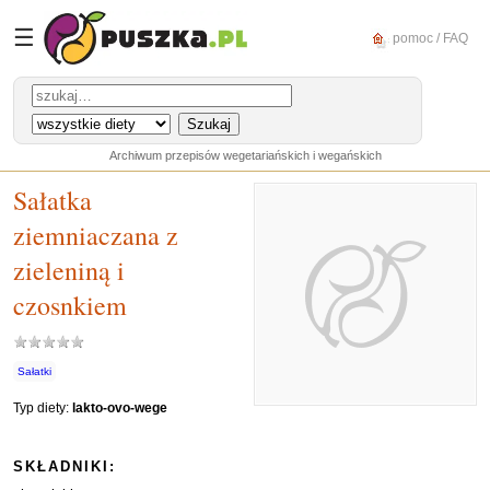
☰
pomoc / FAQ
Archiwum przepisów wegetariańskich i wegańskich
Sałatka
ziemniaczana z
zieleniną i
czosnkiem
Sałatki
Typ diety:
lakto-ovo-wege
SKŁADNIKI: