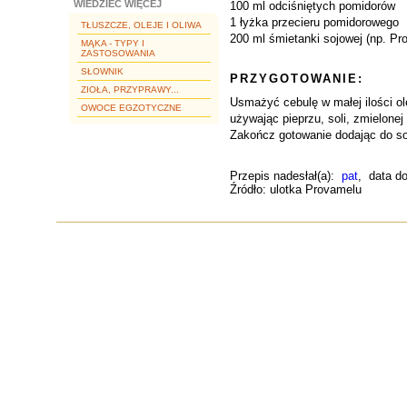
WIEDZIEĆ WIĘCEJ
100 ml odciśniętych pomidorów
1 łyżka przecieru pomidorowego
TŁUSZCZE, OLEJE I OLIWA
200 ml śmietanki sojowej (np. Pr
MĄKA - TYPY I
ZASTOSOWANIA
SŁOWNIK
PRZYGOTOWANIE:
ZIOŁA, PRZYPRAWY...
Usmażyć cebulę w małej ilości ol
OWOCE EGZOTYCZNE
używając pieprzu, soli, zmielonej 
Zakończ gotowanie dodając do s
Przepis nadesłał(a):
pat
, data d
Źródło: ulotka Provamelu