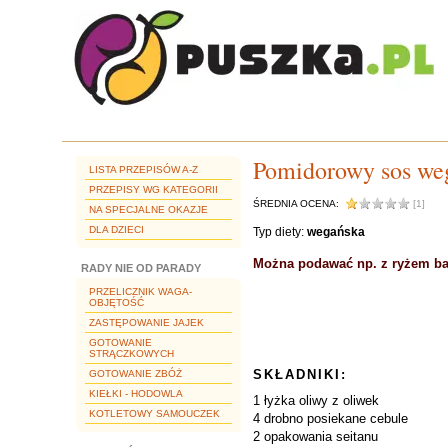
Pomidorowy sos weg
LISTA PRZEPISÓW A-Z
PRZEPISY WG KATEGORII
ŚREDNIA OCENA:
[1]
NA SPECJALNE OKAZJE
DLA DZIECI
Typ diety:
wegańska
Można podawać np. z ryżem b
RADY NIE OD PARADY
PRZELICZNIK WAGA-
OBJĘTOŚĆ
ZASTĘPOWANIE JAJEK
GOTOWANIE
STRĄCZKOWYCH
SKŁADNIKI:
GOTOWANIE ZBÓŻ
KIEŁKI - HODOWLA
1 łyżka oliwy z oliwek
KOTLETOWY SAMOUCZEK
4 drobno posiekane cebule
2 opakowania seitanu