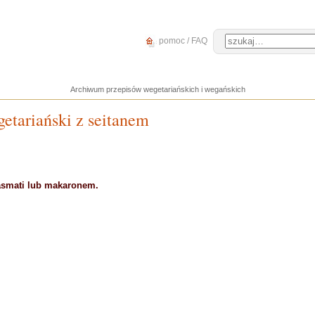
pomoc / FAQ
Archiwum przepisów wegetariańskich i wegańskich
etariański z seitanem
asmati lub makaronem.