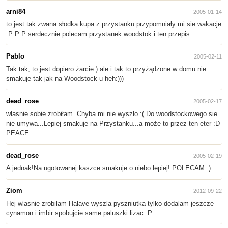
arni84
2005-01-14
to jest tak zwana słodka kupa z przystanku przypomniały mi sie wakacje
:P:P:P serdecznie polecam przystanek woodstok i ten przepis
Pablo
2005-02-11
Tak tak, to jest dopiero żarcie:) ale i tak to przyżądzone w domu nie
smakuje tak jak na Woodstock-u heh:)))
dead_rose
2005-02-17
własnie sobie zrobiłam..Chyba mi nie wyszło :( Do woodstockowego sie
nie umywa...Lepiej smakuje na Przystanku...a może to przez ten eter :D
PEACE
dead_rose
2005-02-19
A jednak!Na ugotowanej kaszce smakuje o niebo lepiej! POLECAM :)
Ziom
2012-09-22
Hej wlasnie zrobilam Halave wyszla pyszniutka tylko dodalam jeszcze
cynamon i imbir spobujcie same paluszki lizac :P