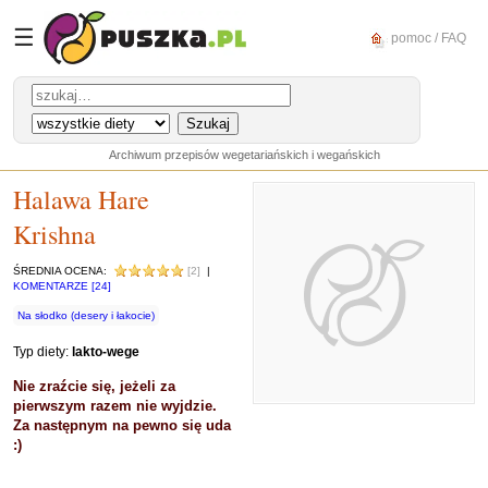
☰
pomoc / FAQ
Archiwum przepisów wegetariańskich i wegańskich
Halawa Hare
Krishna
ŚREDNIA OCENA:
[2]
|
KOMENTARZE [24]
Na słodko (desery i łakocie)
Typ diety:
lakto-wege
Nie zraźcie się, jeżeli za
pierwszym razem nie wyjdzie.
Za następnym na pewno się uda
:)