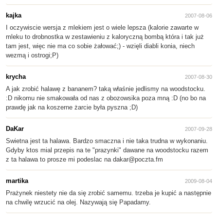
kajka
2007-08-06
I oczywiscie wersja z mlekiem jest o wiele lepsza (kalorie zawarte w
mleku to drobnostka w zestawieniu z kaloryczną bombą która i tak już
tam jest, więc nie ma co sobie żałować;) - wzięli diabli konia, niech
wezmą i ostrogi;P)
krycha
2007-08-30
A jak zrobić halawę z bananem? taką właśnie jedlismy na woodstocku.
:D nikomu nie smakowała od nas z obozowsika poza mną :D (no bo na
prawdę jak na koszerne żarcie była pyszna ;D)
DaKar
2007-09-28
Swietna jest ta halawa. Bardzo smaczna i nie taka trudna w wykonaniu.
Gdyby ktos mial przepis na te "prazynki" dawane na woodstocku razem
z ta halawa to prosze mi podeslac na dakar@poczta.fm
martika
2009-08-04
Prażynek niestety nie da się zrobić samemu. trzeba je kupić a następnie
na chwilę wrzucić na olej. Nazywają się Papadamy.