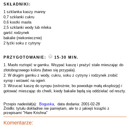
SKŁADNIKI:
1 szklanka kaszy manny
0,7 szklanki cukru
0,6 kostki masła
2,5 szklanki wody lub mleka
garść rodzynek
bakalie (niekoniecznie)
2 łyżki soku z cytryny
PRZYGOTOWANIE:
15-30 MIN.
1. Masło roztopić w garnku. Wsypać kaszę i prażyć stale mieszając do
złotobrązowego koloru (łatwo się przypala).
2. W drugim garnku z wody, cukru, soku z cytryny i rodzynek zrobić
syrop i wstawić na ogień.
3. Wrzucać kaszę do syropu (ostrożnie, bo powoduje małą eksplozję) i
gotować mieszając do chwili, kiedy bakalie będą się oddzielać od reszty.
Przepis nadesłał(a):
Boguska
, data dodania: 2001-02-28
Źródło: tytułu dokładnie nie pamiętam, ale to z jakiejś książki z
przepisami "Hare Krishna"
Komentarze: