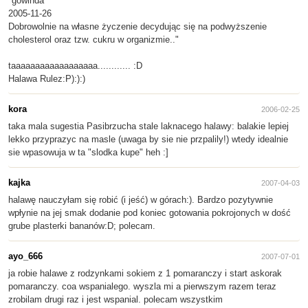
"gowinda
2005-11-26
Dobrowolnie na własne życzenie decydując się na podwyższenie
cholesterol oraz tzw. cukru w organizmie.."
taaaaaaaaaaaaaaaaaa............ :D
Halawa Rulez:P):):)
kora
2006-02-25
taka mala sugestia Pasibrzucha stale laknacego halawy: balakie lepiej
lekko przyprazyc na masle (uwaga by sie nie przpalily!) wtedy idealnie
sie wpasowuja w ta "slodka kupe" heh :]
kajka
2007-04-03
halawę nauczyłam się robić (i jeść) w górach:). Bardzo pozytywnie
wpłynie na jej smak dodanie pod koniec gotowania pokrojonych w dość
grube plasterki bananów:D; polecam.
ayo_666
2007-07-01
ja robie halawe z rodzynkami sokiem z 1 pomaranczy i start askorak
pomaranczy. coa wspanialego. wyszla mi a pierwszym razem teraz
zrobilam drugi raz i jest wspanial. polecam wszystkim