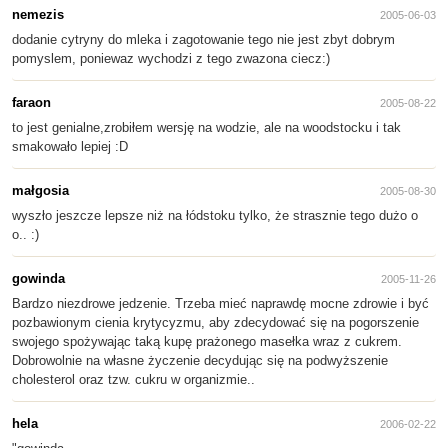
nemezis
2005-06-03
dodanie cytryny do mleka i zagotowanie tego nie jest zbyt dobrym
pomyslem, poniewaz wychodzi z tego zwazona ciecz:)
faraon
2005-08-22
to jest genialne,zrobiłem wersję na wodzie, ale na woodstocku i tak
smakowało lepiej :D
małgosia
2005-08-30
wyszło jeszcze lepsze niż na łódstoku tylko, że strasznie tego dużo o
o.. :)
gowinda
2005-11-26
Bardzo niezdrowe jedzenie. Trzeba mieć naprawdę mocne zdrowie i być
pozbawionym cienia krytycyzmu, aby zdecydować się na pogorszenie
swojego spożywając taką kupę prażonego masełka wraz z cukrem.
Dobrowolnie na własne życzenie decydując się na podwyższenie
cholesterol oraz tzw. cukru w organizmie..
hela
2006-02-22