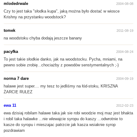
mlodedrwale
2004-08-08
Czy to jest taka "słodka kupa", jaką można było dostać w wiosce
Krishny na przystanku woodstock?
tomek
2011-08-19
na woodstoku chyba dodają jeszcze banany
pacyfka
2004-08-24
To jest takie słodkie danko, jak na woodstocku. Pycha, mniami, na
pewno sobie zrobię...chociażby z powodów senstymentalnych ;-)
norma 7 dare
2004-09-19
halawe jest super.... my tesz to jedliśmy na łód-stoku, KRISZNA
ŻARCIE RULEZ
ewa 11
2012-02-23
ewa dzisiaj robilam halawe taka jak sie robi woodzie moj maz jest bhakta
i robil taka halawke ...nie wlewajcie syropu do kaszy ...odwrotnie to
kasze do syropu i mieszajac patrzcie jak kasza wsiaknie syrop
pozdrawiam