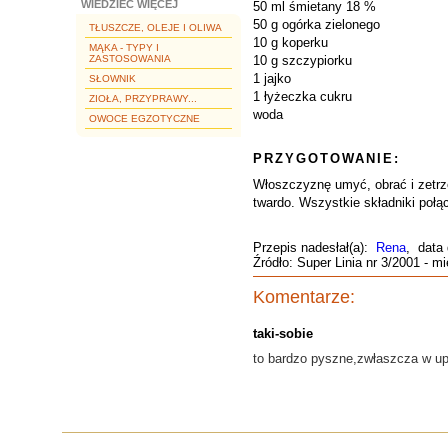
WIEDZIEĆ WIĘCEJ
50 ml śmietany 18 %
50 g ogórka zielonego
TŁUSZCZE, OLEJE I OLIWA
10 g koperku
MĄKA - TYPY I
ZASTOSOWANIA
10 g szczypiorku
1 jajko
SŁOWNIK
1 łyżeczka cukru
ZIOŁA, PRZYPRAWY...
woda
OWOCE EGZOTYCZNE
PRZYGOTOWANIE:
Włoszczyznę umyć, obrać i zetrz
twardo. Wszystkie składniki połą
Przepis nadesłał(a):
Rena
, data
Źródło: Super Linia nr 3/2001 - m
Komentarze:
taki-sobie
to bardzo pyszne,zwłaszcza w upa