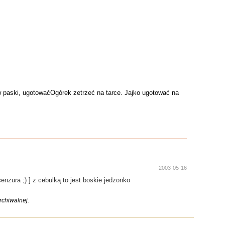
 paski, ugotowaćOgórek zetrzeć na tarce. Jajko ugotować na
2003-05-16
zura ;) ] z cebulką to jest boskie jedzonko
chiwalnej.