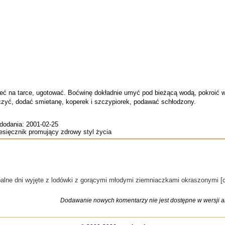
eć na tarce, ugotować. Boćwinę dokładnie umyć pod bieżącą wodą, pokroić w
czyć, dodać smietanę, koperek i szczypiorek, podawać schłodzony.
 dodania: 2001-02-25
iesięcznik promujący zdrowy styl życia
lne dni wyjęte z lodówki z gorącymi młodymi ziemniaczkami okraszonymi [cen
Dodawanie nowych komentarzy nie jest dostępne w wersji ar