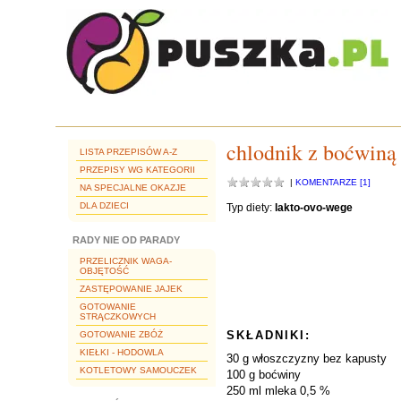
chlodnik z boćwiną
LISTA PRZEPISÓW A-Z
PRZEPISY WG KATEGORII
|
KOMENTARZE [1]
NA SPECJALNE OKAZJE
DLA DZIECI
Typ diety:
lakto-ovo-wege
RADY NIE OD PARADY
PRZELICZNIK WAGA-
OBJĘTOŚĆ
ZASTĘPOWANIE JAJEK
GOTOWANIE
STRĄCZKOWYCH
SKŁADNIKI:
GOTOWANIE ZBÓŻ
KIEŁKI - HODOWLA
30 g włoszczyzny bez kapusty
KOTLETOWY SAMOUCZEK
100 g boćwiny
250 ml mleka 0,5 %