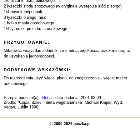
1/8 filiżanki octu jabłkowego
2 łyżeczki słodu zbożowego (w oryginale występuje słód z sorgo)
1/4 posiekanej cebuli
3 łyżeczki białego miso
1 łyżka masła orzechowego
1/4 łyżeczki proszku czosnkowego
PRZYGOTOWANIE:
Miksować wszystkie składniki ze średnią prędkością przez minutę, aż
do uzyskania jednorodności.
DODATKOWE WSKAZÓWKI:
Do rozrzedzenia użyć więcej płynu, do zagęszczenia - więcej masła
orzechowego.
Przepis nadesłał(a):
Rena
, data dodania: 2001-02-09
Źródło: "Ciąża, dzieci i dieta wegetariańska" Michael Klaper, Wyd.
Vegan, Lublin 1996
©
2000-2026 puszka.pl