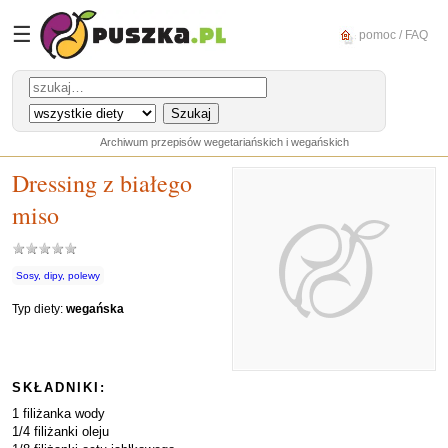
☰
pomoc / FAQ
Archiwum przepisów wegetariańskich i wegańskich
Dressing z białego
miso
Sosy, dipy, polewy
Typ diety:
wegańska
SKŁADNIKI:
1 filiżanka wody
1/4 filiżanki oleju