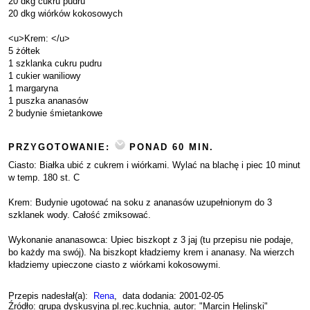
20 dkg cukru pudru
20 dkg wiórków kokosowych
<u>Krem: </u>
5 żółtek
1 szklanka cukru pudru
1 cukier waniliowy
1 margaryna
1 puszka ananasów
2 budynie śmietankowe
PRZYGOTOWANIE:
PONAD 60 MIN.
Ciasto: Białka ubić z cukrem i wiórkami. Wylać na blachę i piec 10 minut
w temp. 180 st. C
Krem: Budynie ugotować na soku z ananasów uzupełnionym do 3
szklanek wody. Całość zmiksować.
Wykonanie ananasowca: Upiec biszkopt z 3 jaj (tu przepisu nie podaje,
bo każdy ma swój). Na biszkopt kładziemy krem i ananasy. Na wierzch
kładziemy upieczone ciasto z wiórkami kokosowymi.
Przepis nadesłał(a):
Rena
, data dodania: 2001-02-05
Źródło: grupa dyskusyjna pl.rec.kuchnia, autor: "Marcin Helinski"