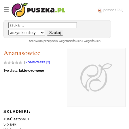
☰
pomoc / FAQ
Archiwum przepisów wegetariańskich i wegańskich
Ananasowiec
|
KOMENTARZE [2]
Typ diety:
lakto-ovo-wege
SKŁADNIKI:
<u>Ciasto:</u>
5 białek